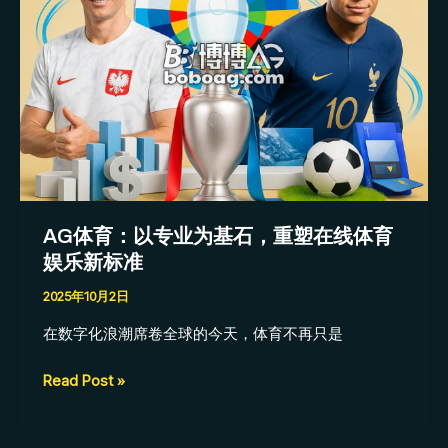
以
专
业
为
基
石，
重
塑
在
AG体育：以专业为基石，重塑在线体育
线
娱乐新标准
体
育
2025年10月2日
娱
在数字化浪潮席卷全球的今天，体育不再只是
乐
新
Read Post »
标
准