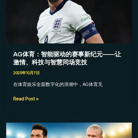
驱
动
的
赛
事
新
纪
AG体育：智能驱动的赛事新纪元——让
元
激情、科技与智慧同场竞技
——
让
2025年10月7日
激
在体育娱乐全面数字化的浪潮中，AG体育无
情、
科
Read Post »
技
与
智
慧
AG
同
体