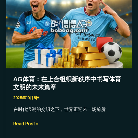
场
育：
竞
在
技
上
合
组
织
新
秩
序
中
AG体育：在上合组织新秩序中书写体育
书
文明的未来篇章
写
体
2025年10月6日
育
在时代浪潮的交织之下，世界正迎来一场前所
文
明
Read Post »
的
未