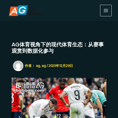
跳
MAIN
至
MEN
内
容
AG体育视角下的现代体育生态：从赛事
观赏到数据化参与
作者：
ag, ag
/
2025年12月29日