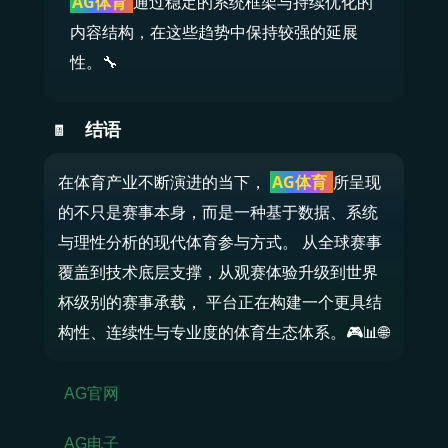
AG体育
通过稳定的系统框架与持续优化的
内容结构，在这些趋势中保持较强的延展
性。🔧
结语
🧾
在体育产业不断演进的当下，
AG体育
所呈现
的不只是赛事本身，而是一种基于数据、系统
与理性分析的现代体育参与方式。 从全球赛事
覆盖到技术底层支撑，从观赛体验升级到世界
杯级别的赛事承载， 平台正在构建一个更具结
构性、连续性与专业度的体育生态体系。🎮📊🌐
AG官网
AG电子