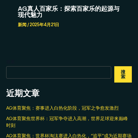
AG真人百家乐：探索百家乐的起源与
现代魅力
新闻
/
2025年4月21日
搜索
搜
索
近期文章
AG体育聚焦：赛事进入白热化阶段，冠军之争愈发激烈
AG体育聚焦世界杯：冠军争夺进入高潮，世界足球迎来巅峰
时刻
AG体育聚焦：世界杯淘汰赛进入白热化，“追平”成为近期赛场