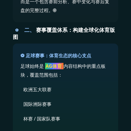
而是一个包含赛前分析、赛中变化与赛后复
盘的完整过程。🌐
二、
赛事覆盖体系：构建全球化体育版
⚽️
图
⚽ 足球赛事：体育生态的核心支点
足球始终是
AG体育
内容结构中的重点板
块，覆盖范围包括：
欧洲五大联赛
国际洲际赛事
杯赛 / 国家队赛事