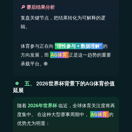
🔎 赛后结果分析
复盘关键节点，把结果转化为可解释的逻
辑。
体育参与正在向
“理性参与 + 数据理解”
的
方向发展，而
AG体育
正是这一趋势的重要
承载平台。🌐
五、
2026世界杯背景下的AG体育价值
⚽️
延展
随着
2026年世界杯
临近，全球体育关注度将再
度集中。 在这种大型赛事周期中，
AG体育
的
优势尤为明显：