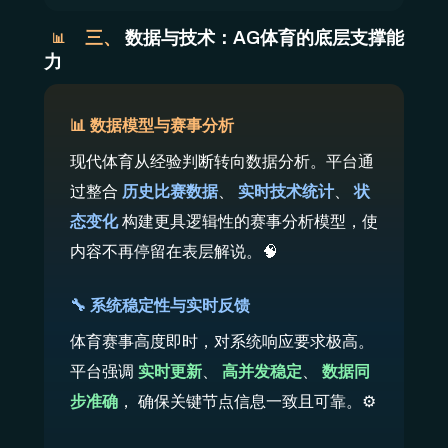
三、
数据与技术：AG体育的底层支撑能
📊
力
📊 数据模型与赛事分析
现代体育从经验判断转向数据分析。平台通
过整合
历史比赛数据
、
实时技术统计
、
状
态变化
构建更具逻辑性的赛事分析模型，使
内容不再停留在表层解说。🧠
🔧 系统稳定性与实时反馈
体育赛事高度即时，对系统响应要求极高。
平台强调
实时更新
、
高并发稳定
、
数据同
步准确
， 确保关键节点信息一致且可靠。⚙️