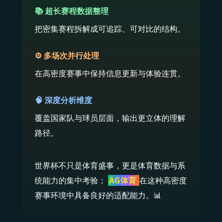
📚 超长赛程数据整理
把密集赛程拆解成可追踪、可对比的结构。
⚙️ 多场次并行处理
在高密度赛事中保持信息更新与体验连贯。
🧠 深度分析维度
覆盖国家队与球员层面，输出更立体的理解
路径。
世界杯不只是体育盛事，更是体育数据与系
统能力的集中考验；
AG体育
在这种高密度
赛事环境中具备良好的适配能力。📊