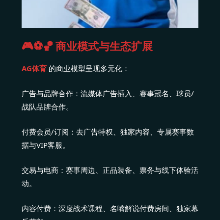
🎮⚽️🏀 商业模式与生态扩展
AG体育
的商业模型呈现多元化：
广告与品牌合作：流媒体广告插入、赛事冠名、球员/
战队品牌合作。
付费会员/订阅：去广告特权、独家内容、专属赛事数
据与VIP客服。
交易与电商：赛事周边、正品装备、票务与线下体验活
动。
内容付费：深度战术课程、名嘴解说付费房间、独家幕