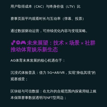
用户取得成本（CAC）与终身价值（LTV）比
赛事页面平均观看时长与互动率（弹幕、投票）
通过数据驱动运营，可持续优化内容与变现策略。
🏀⚽️🎮 未来展望：技术 × 场景 × 社群
推动体育娱乐新生态
AG体育未来发展的核心机遇在于：
沉浸式体验普及：借力 5G+AR/VR，实现“身临其境”的
观赛感受；
区块链与可信数据：在允许的合规范围内探索用链上账
本保障赛事数据透明与NFT型周边；