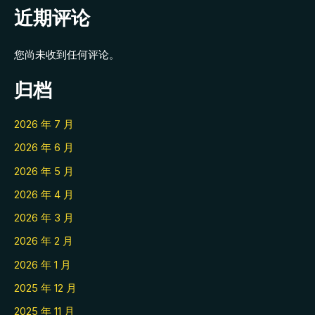
近期评论
您尚未收到任何评论。
归档
2026 年 7 月
2026 年 6 月
2026 年 5 月
2026 年 4 月
2026 年 3 月
2026 年 2 月
2026 年 1 月
2025 年 12 月
2025 年 11 月