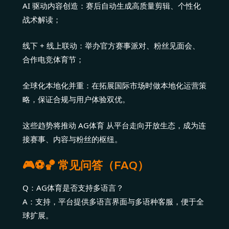
AI 驱动内容创造：赛后自动生成高质量剪辑、个性化
战术解读；
线下 + 线上联动：举办官方赛事派对、粉丝见面会、
合作电竞体育节；
全球化本地化并重：在拓展国际市场时做本地化运营策
略，保证合规与用户体验双优。
这些趋势将推动 AG体育 从平台走向开放生态，成为连
接赛事、内容与粉丝的枢纽。
🎮⚽️🏀 常见问答（FAQ）
Q：AG体育是否支持多语言？
A：支持，平台提供多语言界面与多语种客服，便于全
球扩展。