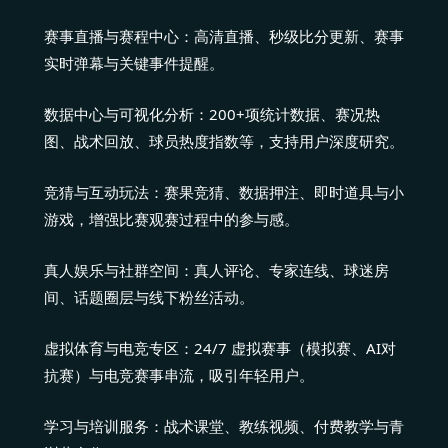
赛事直播与赛程中心：高清直播、秒级比分更新、赛事
实时弹幕与关键事件提醒。
数据中心与可视化分析：200+项统计数据、赛况热
图、战术回放、球员热度指数等，支持用户深度研究。
竞猜与互动玩法：赛果竞猜、数据押注、即时道具与小
游戏，增强比赛观赛过程中的参与感。
真人娱乐与社群空间：真人评论、专家连线、球迷房
间、话题圈层与线下粉丝活动。
虚拟体育与电竞专区：24/7 虚拟赛事（模拟赛、AI对
抗赛）与电竞赛事串流，吸引年轻用户。
学习与培训服务：战术课堂、教练视频、付费教学与青