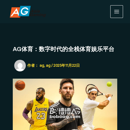
跳
MAIN
至
MEN
内
容
AG体育：数字时代的全栈体育娱乐平台
作者：
ag, ag
/
2025年11月22日