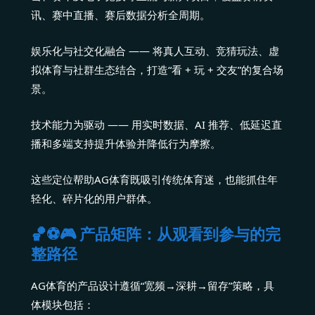
讯、赛中直播、赛后数据分析全周期。
娱乐化与社交化融合 —— 将真人互动、竞猜玩法、虚
拟体育与社群生态结合，打造“看 + 玩 + 交友”的复合场
景。
技术能力为驱动 —— 用实时数据、AI 推荐、低延迟直
播和多端支持提升体验并降低行为摩擦。
这些定位帮助AG体育既吸引传统体育迷，也能抓住年
轻化、碎片化的用户群体。
🏀⚽️🎮 产品矩阵：从观看到参与的完
整路径
AG体育的产品设计遵循“宽频→深耕→留存”策略，具
体模块包括：