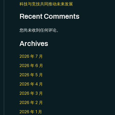
科技与竞技共同推动未来发展
Recent Comments
您尚未收到任何评论。
Archives
2026 年 7 月
2026 年 6 月
2026 年 5 月
2026 年 4 月
2026 年 3 月
2026 年 2 月
2026 年 1 月