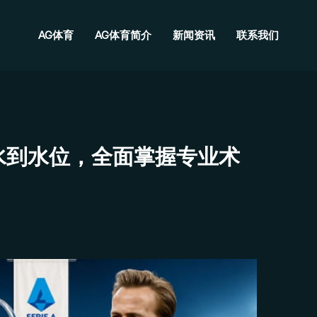
AG体育
AG体育简介
新闻资讯
联系我们
水到水位，全面掌握专业术