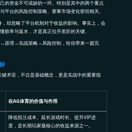
己的资金不可或缺的一环。特别是其中的两个重点
与平台的风险控制策略、赛事市场变化密切相关。
身，却忽略了平台机制对于收益的影响。事实上，会
懂赔率与返水，才是真正拉开差距的关键。
→原理→实战策略→风险控制，给你带来一篇完
解
关键术语，不仅是基础概念，更是实战中的重要指
在AG体育的价值与作用
降低投注成本、延长游戏时长、提升VIP进
度，是长期玩家最核心的收益来源之一。