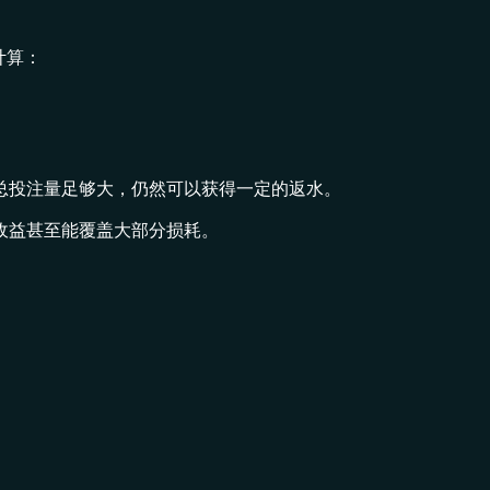
计算：
总投注量足够大，仍然可以获得一定的返水。
收益甚至能覆盖大部分损耗。