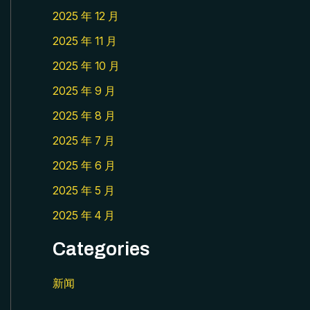
2025 年 12 月
2025 年 11 月
2025 年 10 月
2025 年 9 月
2025 年 8 月
2025 年 7 月
2025 年 6 月
2025 年 5 月
2025 年 4 月
Categories
新闻