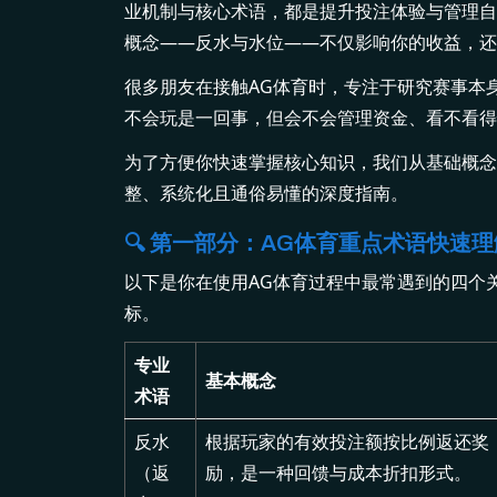
业机制与核心术语，都是提升投注体验与管理自
概念——反水与水位——不仅影响你的收益，还
很多朋友在接触AG体育时，专注于研究赛事本
不会玩是一回事，但会不会管理资金、看不看得
为了方便你快速掌握核心知识，我们从基础概念
整、系统化且通俗易懂的深度指南。
🔍 第一部分：AG体育重点术语快速理
以下是你在使用AG体育过程中最常遇到的四个
标。
专业
基本概念
术语
反水
根据玩家的有效投注额按比例返还奖
（返
励，是一种回馈与成本折扣形式。