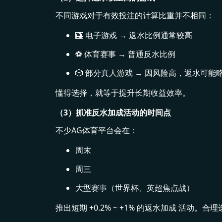
不同游戏对于有效投注的计算比重并不相同：
🎰 电子游戏 → 返水比例通常较高
⚽ 体育赛事 → 普通反水比例
🎲 部分真人游戏 → 因风险高，返水可能
懂得选择，就等于提升长期收益效率。
（3）抓准反水加成活动的时间点
不少AG体育平台会在：
周末
周三
大型赛事（世界杯、英超焦点战）
推出短期 +0.2% ~ +1% 的返水加成 活