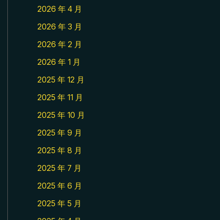
2026 年 4 月
2026 年 3 月
2026 年 2 月
2026 年 1 月
2025 年 12 月
2025 年 11 月
2025 年 10 月
2025 年 9 月
2025 年 8 月
2025 年 7 月
2025 年 6 月
2025 年 5 月