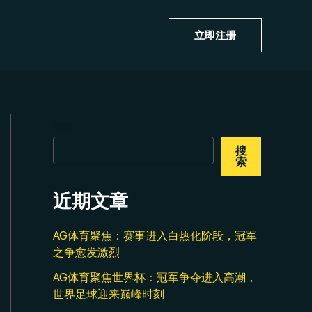
立即注册
搜索
搜
索
近期文章
AG体育聚焦：赛事进入白热化阶段，冠军
之争愈发激烈
AG体育聚焦世界杯：冠军争夺进入高潮，
世界足球迎来巅峰时刻