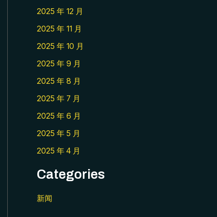
2025 年 12 月
2025 年 11 月
2025 年 10 月
2025 年 9 月
2025 年 8 月
2025 年 7 月
2025 年 6 月
2025 年 5 月
2025 年 4 月
Categories
新闻