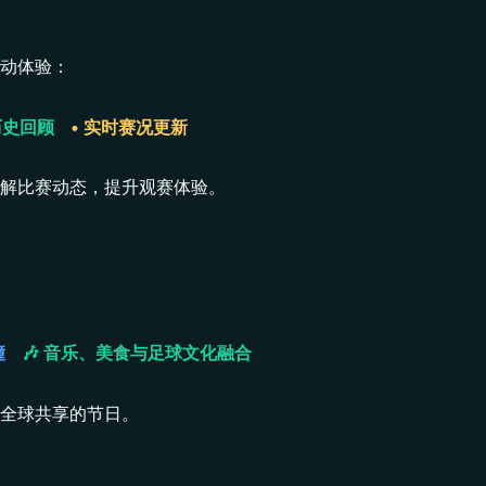
动体验：
历史回顾
• 实时赛况更新
解比赛动态，提升观赛体验。
撞
🎶 音乐、美食与足球文化融合
全球共享的节日。