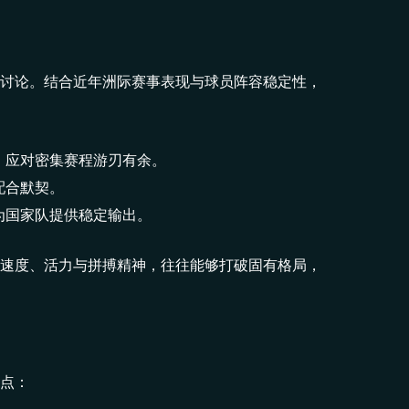
讨论。结合近年洲际赛事表现与球员阵容稳定性，
，应对密集赛程游刃有余。
配合默契。
为国家队提供稳定输出。
速度、活力与拼搏精神，往往能够打破固有格局，
点：