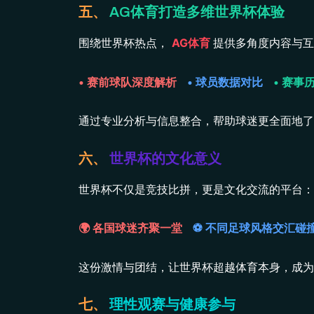
五、
AG体育打造多维世界杯体验
围绕世界杯热点，
AG体育
提供多角度内容与互
• 赛前球队深度解析
• 球员数据对比
• 赛事
通过专业分析与信息整合，帮助球迷更全面地了
六、
世界杯的文化意义
世界杯不仅是竞技比拼，更是文化交流的平台：
🌍 各国球迷齐聚一堂
⚽ 不同足球风格交汇碰
这份激情与团结，让世界杯超越体育本身，成为
七、
理性观赛与健康参与