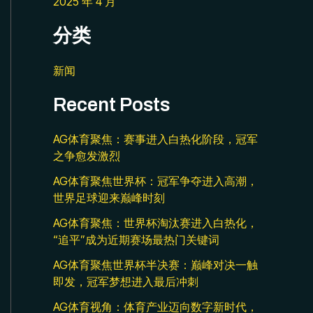
2025 年 4 月
分类
新闻
Recent Posts
AG体育聚焦：赛事进入白热化阶段，冠军
之争愈发激烈
AG体育聚焦世界杯：冠军争夺进入高潮，
世界足球迎来巅峰时刻
AG体育聚焦：世界杯淘汰赛进入白热化，
“追平”成为近期赛场最热门关键词
AG体育聚焦世界杯半决赛：巅峰对决一触
即发，冠军梦想进入最后冲刺
AG体育视角：体育产业迈向数字新时代，