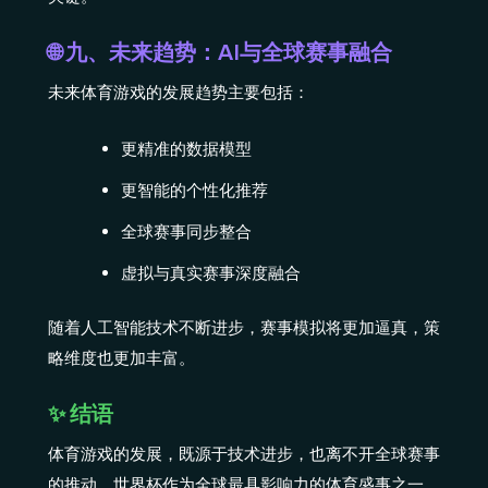
🌐 九、未来趋势：AI与全球赛事融合
未来体育游戏的发展趋势主要包括：
更精准的数据模型
更智能的个性化推荐
全球赛事同步整合
虚拟与真实赛事深度融合
随着人工智能技术不断进步，赛事模拟将更加逼真，策
略维度也更加丰富。
✨ 结语
体育游戏的发展，既源于技术进步，也离不开全球赛事
的推动。世界杯作为全球最具影响力的体育盛事之一，