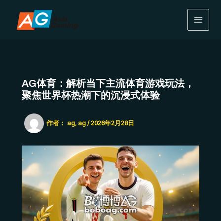
跳
MAIN
至
MEN
内
容
AG体育：解析当下主流体育游戏玩法，
聚焦世界杯热潮下的沉浸式体验
作者：
ag, ag
/
2026年2月28日