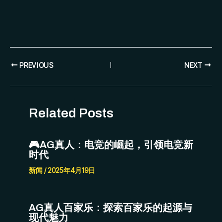
PREVIOUS
NEXT
Related Posts
🎮AG真人：电竞的崛起，引领电竞新
时代
新闻
/
2025年4月19日
AG真人百家乐：探索百家乐的起源与
现代魅力