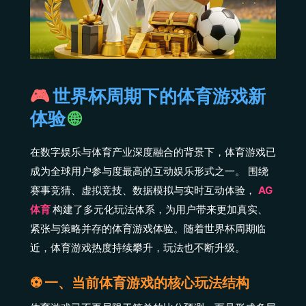
🎮
世界杯周期下的体育游戏新
体验
🌐
在数字娱乐与体育产业深度融合的背景下，体育游戏已
成为全球用户参与度最高的互动娱乐形式之一。 围绕
赛事竞猜、虚拟竞技、数据模拟与实时互动体验，
AG
体育
构建了多元化玩法体系，为用户带来更加真实、
紧张与策略并存的体育游戏体验。随着世界杯周期临
近，体育游戏热度持续攀升，玩法也不断升级。
⚽️ 一、当前体育游戏的核心玩法结构