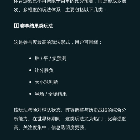
体育游戏已不再局限于简单的比分预测，而是形成多层
次、多维度的玩法体系，主要包括以下几类：
1️⃣ 赛事结果类玩法
这是参与度最高的玩法形式，用户可围绕：
胜 / 平 / 负预测
让分胜负
大小球判断
半场 / 全场结果
该玩法考验对球队状态、阵容调整与历史战绩的综合分
析能力。在世界杯期间，这类玩法尤为热门，比赛强度
高、关注度集中，信息透明度更强。