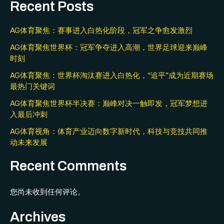
Recent Posts
AG体育聚焦：赛事进入白热化阶段，冠军之争愈发激烈
AG体育聚焦世界杯：冠军争夺进入高潮，世界足球迎来巅峰
时刻
AG体育聚焦：世界杯淘汰赛进入白热化，“追平”成为近期赛场
最热门关键词
AG体育聚焦世界杯半决赛：巅峰对决一触即发，冠军梦想进
入最后冲刺
AG体育视角：体育产业迈向数字新时代，科技与竞技共同推
动未来发展
Recent Comments
您尚未收到任何评论。
Archives