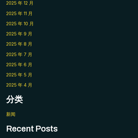
2025 年 12 月
2025 年 11 月
2025 年 10 月
2025 年 9 月
2025 年 8 月
2025 年 7 月
2025 年 6 月
2025 年 5 月
2025 年 4 月
分类
新闻
Recent Posts