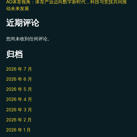
AG体育视角：体育产业迈向数字新时代，科技与竞技共同推
动未来发展
近期评论
您尚未收到任何评论。
归档
2026 年 7 月
2026 年 6 月
2026 年 5 月
2026 年 4 月
2026 年 3 月
2026 年 2 月
2026 年 1 月