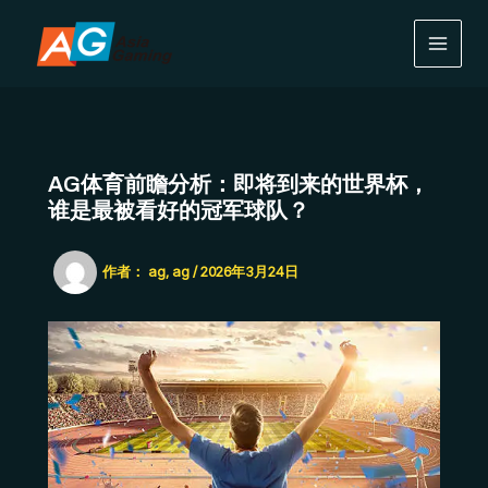
跳
MAIN
至
MEN
内
容
AG体育前瞻分析：即将到来的世界杯，
谁是最被看好的冠军球队？
作者：
ag, ag
/
2026年3月24日