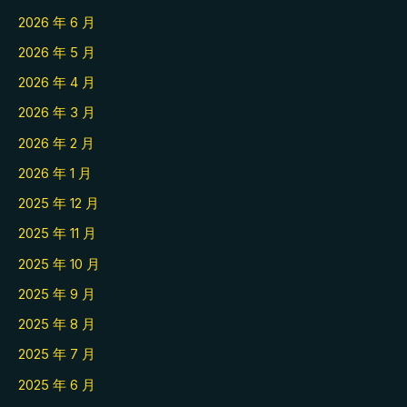
2026 年 6 月
2026 年 5 月
2026 年 4 月
2026 年 3 月
2026 年 2 月
2026 年 1 月
2025 年 12 月
2025 年 11 月
2025 年 10 月
2025 年 9 月
2025 年 8 月
2025 年 7 月
2025 年 6 月