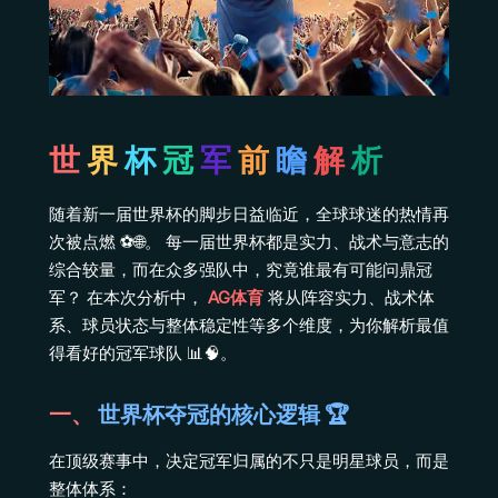
世
界
杯
冠
军
前
瞻
解
析
随着新一届世界杯的脚步日益临近，全球球迷的热情再
次被点燃 ⚽️🌐。 每一届世界杯都是实力、战术与意志的
综合较量，而在众多强队中，究竟谁最有可能问鼎冠
军？ 在本次分析中，
AG体育
将从阵容实力、战术体
系、球员状态与整体稳定性等多个维度，为你解析最值
得看好的冠军球队 📊🧠。
一、
世界杯夺冠的核心逻辑 🏆
在顶级赛事中，决定冠军归属的不只是明星球员，而是
整体体系：