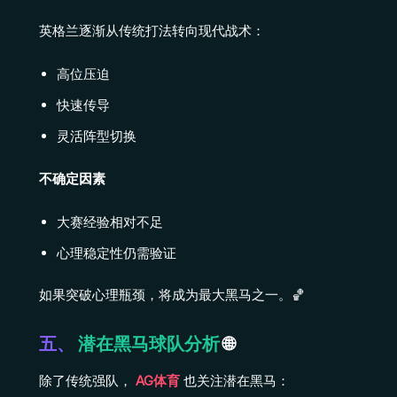
英格兰逐渐从传统打法转向现代战术：
高位压迫
快速传导
灵活阵型切换
不确定因素
大赛经验相对不足
心理稳定性仍需验证
如果突破心理瓶颈，将成为最大黑马之一。🏀
五、
潜在黑马球队分析
🌐
除了传统强队，
AG体育
也关注潜在黑马：