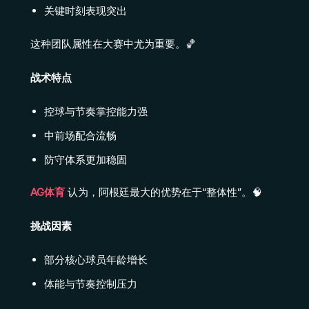
关键时刻表现突出
这种团队属性在大赛中尤为重要。🏀
战术特点
控球与节奏掌控能力强
中前场配合流畅
防守体系更加稳固
AG体育
认为，阿根廷最大的优势在于“整体性”。🧠
挑战因素
部分核心球员年龄增长
体能与节奏控制压力