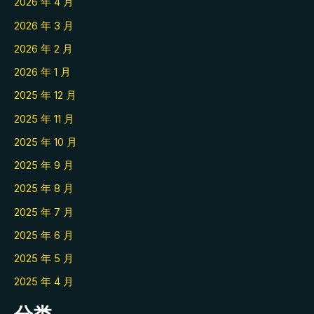
2026 年 4 月
2026 年 3 月
2026 年 2 月
2026 年 1 月
2025 年 12 月
2025 年 11 月
2025 年 10 月
2025 年 9 月
2025 年 8 月
2025 年 7 月
2025 年 6 月
2025 年 5 月
2025 年 4 月