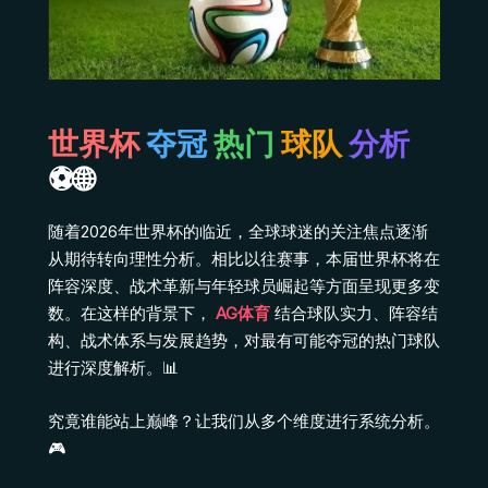
世界杯
夺冠
热门
球队
分析
⚽️🌐
随着2026年世界杯的临近，全球球迷的关注焦点逐渐
从期待转向理性分析。相比以往赛事，本届世界杯将在
阵容深度、战术革新与年轻球员崛起等方面呈现更多变
数。在这样的背景下，
AG体育
结合球队实力、阵容结
构、战术体系与发展趋势，对最有可能夺冠的热门球队
进行深度解析。📊
究竟谁能站上巅峰？让我们从多个维度进行系统分析。
🎮