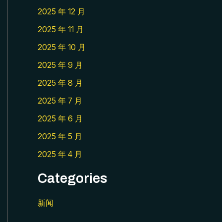
2025 年 12 月
2025 年 11 月
2025 年 10 月
2025 年 9 月
2025 年 8 月
2025 年 7 月
2025 年 6 月
2025 年 5 月
2025 年 4 月
Categories
新闻