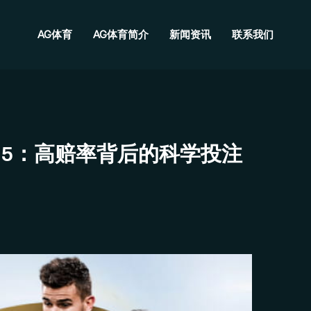
AG体育
AG体育简介
新闻资讯
联系我们
25：高赔率背后的科学投注