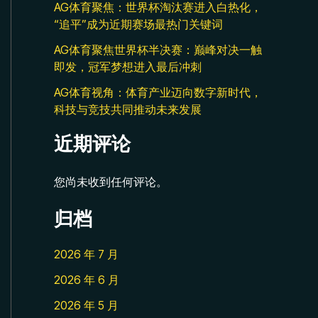
AG体育聚焦：世界杯淘汰赛进入白热化，
“追平”成为近期赛场最热门关键词
AG体育聚焦世界杯半决赛：巅峰对决一触
即发，冠军梦想进入最后冲刺
AG体育视角：体育产业迈向数字新时代，
科技与竞技共同推动未来发展
近期评论
您尚未收到任何评论。
归档
2026 年 7 月
2026 年 6 月
2026 年 5 月