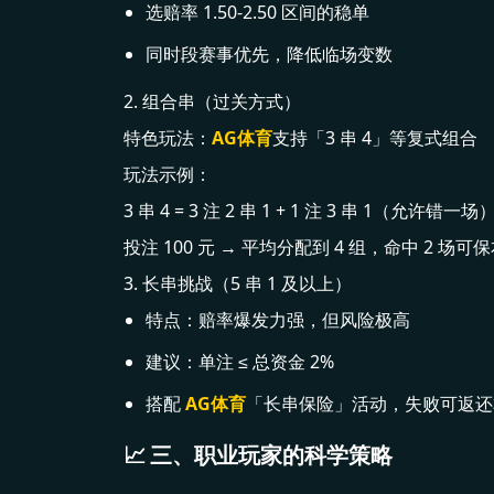
选赔率 1.50-2.50 区间的稳单
同时段赛事优先，降低临场变数
2. 组合串（过关方式）
特色玩法：
AG体育
支持「3 串 4」等复式组合
玩法示例：
3 串 4 = 3 注 2 串 1 + 1 注 3 串 1（允许错一场
投注 100 元 → 平均分配到 4 组，命中 2 场
3. 长串挑战（5 串 1 及以上）
特点：赔率爆发力强，但风险极高
建议：单注 ≤ 总资金 2%
搭配
AG体育
「长串保险」活动，失败可返还本
📈 三、职业玩家的科学策略