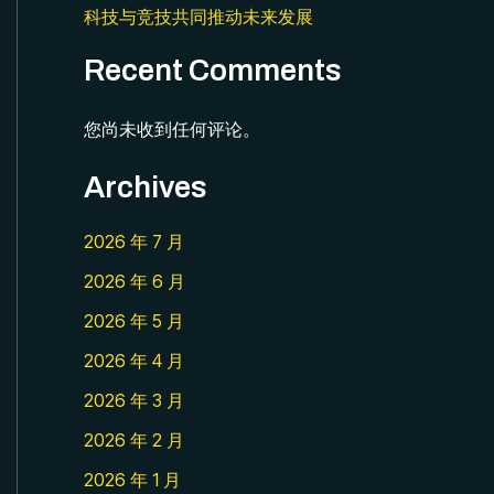
科技与竞技共同推动未来发展
Recent Comments
您尚未收到任何评论。
Archives
2026 年 7 月
2026 年 6 月
2026 年 5 月
2026 年 4 月
2026 年 3 月
2026 年 2 月
2026 年 1 月