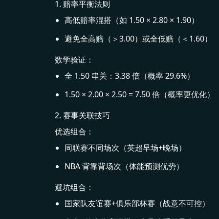
1. 赔率平衡法则
高低赔率混搭（如 1.50 × 2.80 × 1.90）
避免全高赔（＞3.00）或全低赔（＜1.60）
数学验证：
全 1.50 串关：3.38 倍（概率 29.6%）
1.50 × 2.00 × 2.50 = 7.50 倍（概率更优化）
2. 赛事关联技巧
优选组合：
同联赛不同场次（英超早场+晚场）
NBA 背靠背场次（体能预测优势）
避坑组合：
国家队友谊赛+俱乐部杯赛（战意不可控）