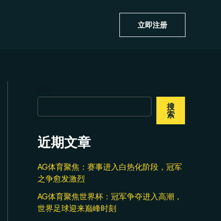
立即注册
搜索
搜
索
近期文章
AG体育聚焦：赛事进入白热化阶段，冠军
之争愈发激烈
AG体育聚焦世界杯：冠军争夺进入高潮，
世界足球迎来巅峰时刻