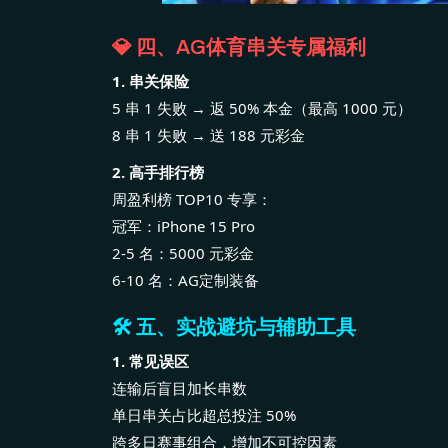
💎 四、AG体育串关专属福利
1. 串关保险
5 串 1 失败 → 返 50% 本金（最高 1000 元）
8 串 1 失败 → 送 188 元彩金
2. 高手排行榜
周盈利榜 TOP10 专享：
冠军：iPhone 15 Pro
2-5 名：5000 元彩金
6-10 名：AG定制装备
🛠 五、实战避坑与辅助工具
1. 常见误区
连输后盲目加长串数
单日串关占比超总投注 50%
跨多日赛事组合，增加不可控因素