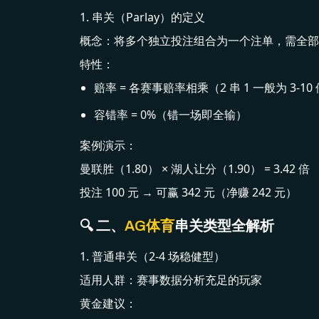
1. 串关（Parlay）的定义
概念：将多个独立投注组合为一个注单，需全部
特性：
赔率 = 各赛事赔率相乘（2 串 1 一般为 3-10
容错率 = 0%（错一场即全输）
案例演示：
曼联胜（1.80） × 湖人让分（1.90） = 3.42 倍
投注 100 元 → 可赢 342 元（净赚 242 元）
🔍 二、
AG体育
串关类型全解析
1. 普通串关（2-4 场稳健型）
适用人群：赛事数据分析充足的玩家
黄金建议：