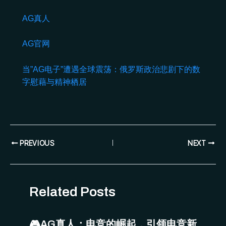
AG真人
AG官网
当”AG电子”遭遇全球震荡：俄罗斯政治悲剧下的数
字慰藉与精神栖居
PREVIOUS
NEXT
Related Posts
🎮AG真人：电竞的崛起，引领电竞新