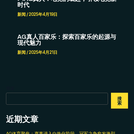
时代
新闻
/
2025年4月19日
AG真人百家乐：探索百家乐的起源与
现代魅力
新闻
/
2025年4月21日
搜索
搜
索
近期文章
AG体育聚焦：赛事进入白热化阶段，冠军之争愈发激烈