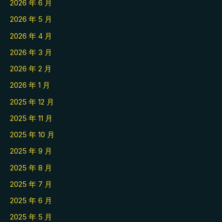
2026 年 6 月
2026 年 5 月
2026 年 4 月
2026 年 3 月
2026 年 2 月
2026 年 1 月
2025 年 12 月
2025 年 11 月
2025 年 10 月
2025 年 9 月
2025 年 8 月
2025 年 7 月
2025 年 6 月
2025 年 5 月