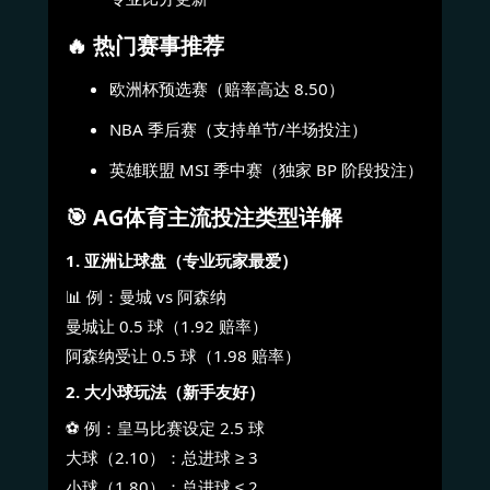
🔥
热门赛事推荐
欧洲杯预选赛（赔率高达 8.50）
NBA 季后赛（支持单节/半场投注）
英雄联盟 MSI 季中赛（独家 BP 阶段投注）
🎯
AG体育主流投注类型详解
1. 亚洲让球盘（专业玩家最爱）
📊 例：曼城 vs 阿森纳
曼城让 0.5 球（1.92 赔率）
阿森纳受让 0.5 球（1.98 赔率）
2. 大小球玩法（新手友好）
⚽ 例：皇马比赛设定 2.5 球
大球（2.10）：总进球 ≥ 3
小球（1.80）：总进球 ≤ 2