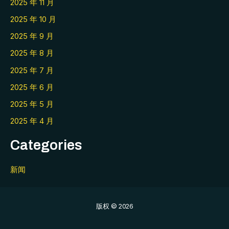
2025 年 11 月
2025 年 10 月
2025 年 9 月
2025 年 8 月
2025 年 7 月
2025 年 6 月
2025 年 5 月
2025 年 4 月
Categories
新闻
版权 © 2026