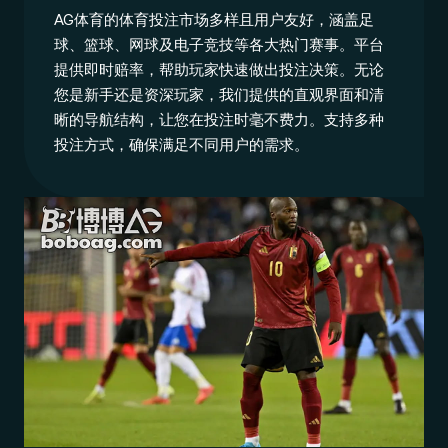
AG体育的体育投注市场多样且用户友好，涵盖足
球、篮球、网球及电子竞技等各大热门赛事。平台
提供即时赔率，帮助玩家快速做出投注决策。无论
您是新手还是资深玩家，我们提供的直观界面和清
晰的导航结构，让您在投注时毫不费力。支持多种
投注方式，确保满足不同用户的需求。