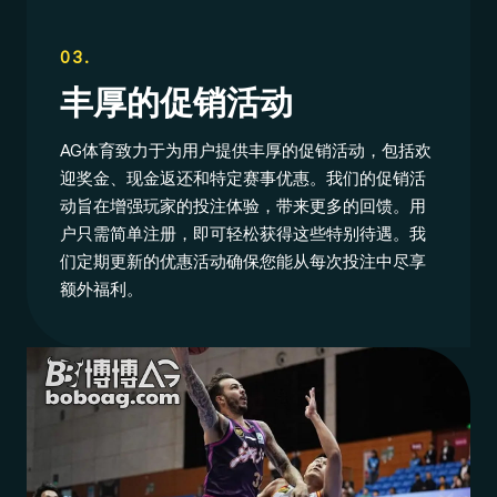
03.
丰厚的促销活动
AG体育致力于为用户提供丰厚的促销活动，包括欢
迎奖金、现金返还和特定赛事优惠。我们的促销活
动旨在增强玩家的投注体验，带来更多的回馈。用
户只需简单注册，即可轻松获得这些特别待遇。我
们定期更新的优惠活动确保您能从每次投注中尽享
额外福利。