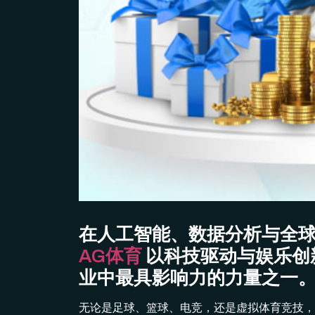
在人工智能、数据分析与全
AG体育
以科技驱动与娱乐创
业中最具影响力的力量之一。🎮
无论是足球、篮球、电竞，还是虚拟体育竞技，