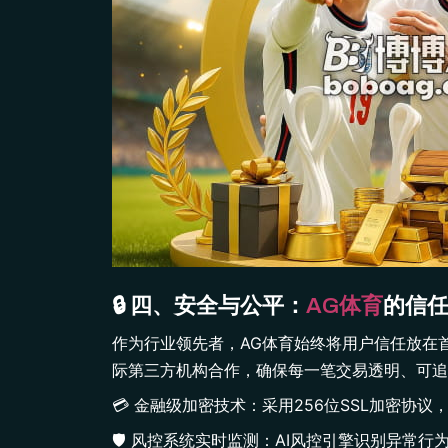
🔒 四、安全与公平：
AG体育
的信
作为行业领先者，AG体育始终将用户信任放在
际第三方机构合作，确保每一笔交易透明、可追
💳 金融级加密技术：采用256位SSL加密协
🛡️ 风控系统实时监测：AI风控引擎识别异常