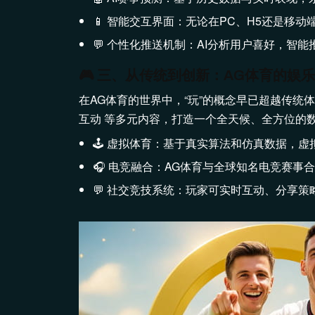
📱 智能交互界面：无论在PC、H5还是移
💬 个性化推送机制：AI分析用户喜好，智
🎮 三、从传统到创新：AG体育的娱
在AG体育的世界中，“玩”的概念早已超越传统
互动 等多元内容，打造一个全天候、全方位的
🕹️ 虚拟体育：基于真实算法和仿真数据，
🎧 电竞融合：AG体育与全球知名电竞赛事合
💬 社交竞技系统：玩家可实时互动、分享