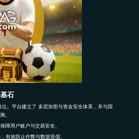
任基石
首位。平台建立了 多层加密与资金安全体系，并与国
溯。
议，保障用户账户与交易安全。
行为，有效防止作弊与数据造假。