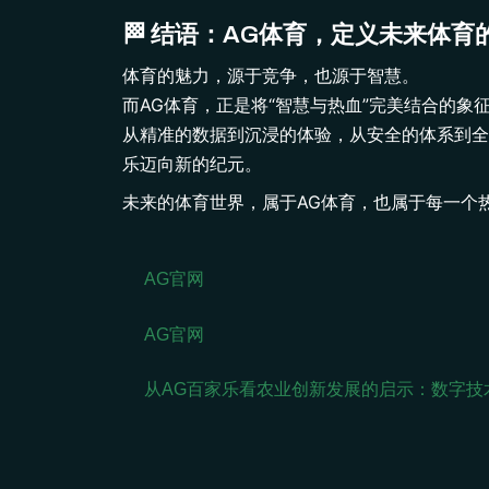
🏁 结语：AG体育，定义未来体育
体育的魅力，源于竞争，也源于智慧。
而AG体育，正是将“智慧与热血”完美结合的象
从精准的数据到沉浸的体验，从安全的体系到全
乐迈向新的纪元。
未来的体育世界，属于AG体育，也属于每一个热爱竞
AG官网
AG官网
从AG百家乐看农业创新发展的启示：数字技