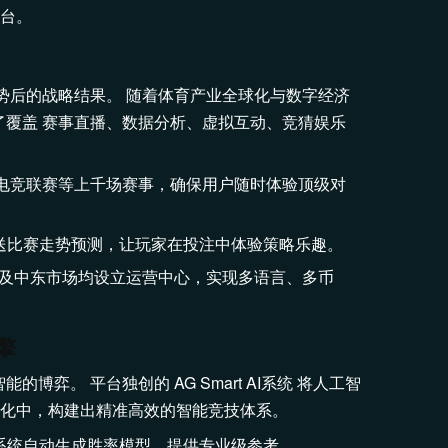
台。
势后的战略结果。 随着体育产业全球化与数字经济
了覆盖 赛事直播、数据分析、虚拟互动、竞猜娱乐
、电竞联赛等上千场赛事，确保用户随时体验顶级对
推送比赛走势预测，让玩家在投注中体验策略乐趣。
南亚及中东市场均设立运营中心，实现多语言、多币
擎
弈。 平台独创的 AG Smart AI系统 将人工智
化中，构建出精准高效的智能竞技体系。
，系统自动生成胜率模型，提供专业级参考。