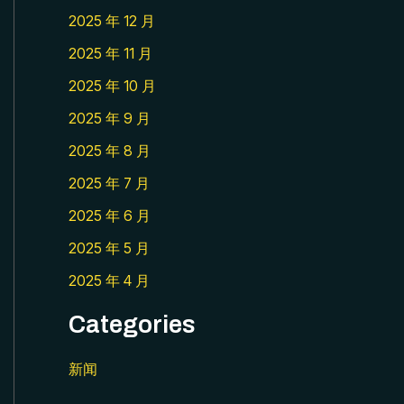
2025 年 12 月
2025 年 11 月
2025 年 10 月
2025 年 9 月
2025 年 8 月
2025 年 7 月
2025 年 6 月
2025 年 5 月
2025 年 4 月
Categories
新闻