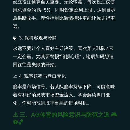
设立投注预算至关重要。无论输赢，每次投注仅使
用总资金的1%-5%。同时设定盈利上限，达到目标
后果断收手。理性控制比激情押注更能让你走得更
远。
🧩 3. 保持客观与冷静
永远不要让个人喜好主导决策。喜欢某支球队≠它
一定会赢。尤其要警惕“追损心理”，输后加码想追
回往往是失败的开始。
📈 4. 观察赔率与盘口变化
赔率是市场信号。若某队赔率持续下降，可能意味
着有利好消息或市场资金流入。学会解读盘口变
化，你就能找到胜率更高的进场时机。
⚠️ 三、AG体育的风险意识与防范之道 🎮
⚽️🏀