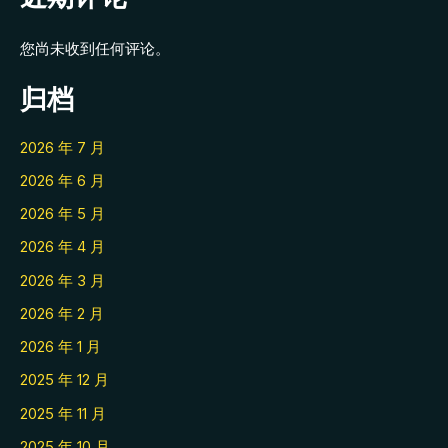
您尚未收到任何评论。
归档
2026 年 7 月
2026 年 6 月
2026 年 5 月
2026 年 4 月
2026 年 3 月
2026 年 2 月
2026 年 1 月
2025 年 12 月
2025 年 11 月
2025 年 10 月