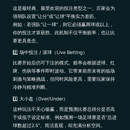
这是最经典、最受欢迎的投注类型之一。庄家会为
强弱队设置“让分”或“让球”平衡实力差距。
例如：若强队“让一球”，则它必须赢两球或以上，
你的投注才算获胜。此机制不仅平衡赔率，也让比
赛更具悬念。
2️⃣ 场中投注 / 滚球（Live Betting）
比赛开始后仍可下注的模式。赔率会根据进球、红
牌、伤病等事件即时波动。它带来前所未有的临场
刺激与策略挑战，但同时风险更高，需要玩家保持
冷静与精准判断。
3️⃣ 大小盘（Over/Under）
这种玩法不关心输赢，而是预测比赛总得分是否高
于或低于设定标准。例如预测一场足球赛是否“总进
球数超过2.5”。简洁直观，却充满分析空间。