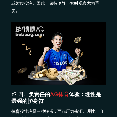
或暂停投注。因此，保持冷静与实时观察尤为重
要。
🌱 四、负责任的
AG体育
体验：理性是
最强的护身符
体育投注应是一种娱乐，而非压力来源。理性、自