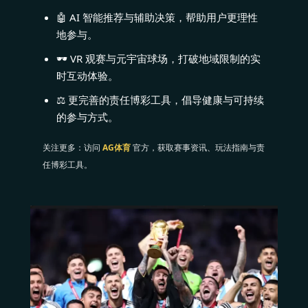
🤖 AI 智能推荐与辅助决策，帮助用户更理性
地参与。
🕶️ VR 观赛与元宇宙球场，打破地域限制的实
时互动体验。
⚖️ 更完善的责任博彩工具，倡导健康与可持续
的参与方式。
关注更多：访问
AG体育
官方，获取赛事资讯、玩法指南与责
任博彩工具。