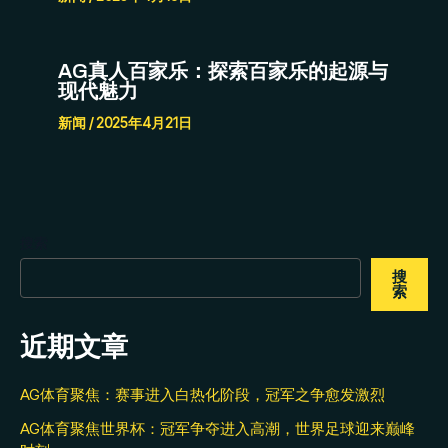
AG真人百家乐：探索百家乐的起源与
现代魅力
新闻
/
2025年4月21日
搜索
搜
索
近期文章
AG体育聚焦：赛事进入白热化阶段，冠军之争愈发激烈
AG体育聚焦世界杯：冠军争夺进入高潮，世界足球迎来巅峰