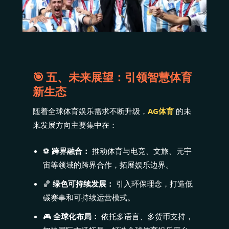
🎯 五、未来展望：引领智慧体育
新生态
随着全球体育娱乐需求不断升级，
AG体育
的未
来发展方向主要集中在：
⚽️
跨界融合：
推动体育与电竞、文旅、元宇
宙等领域的跨界合作，拓展娱乐边界。
🏀
绿色可持续发展：
引入环保理念，打造低
碳赛事和可持续运营模式。
🎮
全球化布局：
依托多语言、多货币支持，