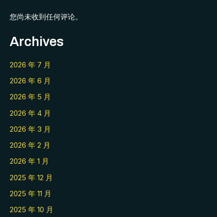
您尚未收到任何评论。
Archives
2026 年 7 月
2026 年 6 月
2026 年 5 月
2026 年 4 月
2026 年 3 月
2026 年 2 月
2026 年 1 月
2025 年 12 月
2025 年 11 月
2025 年 10 月