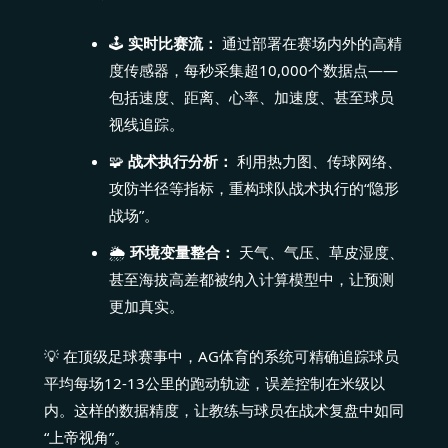
🕹️
实时比赛流：
通过部署在赛场内外的高精
度传感器，每秒采集超10,000个数据点——
包括速度、距离、心率、加速度、甚至球员
视线追踪。
🧩
战术执行分析：
利用热力图、传球网络、
攻防半径等指标，重构球队战术执行的“隐形
战场”。
🌦️
环境变量整合：
天气、气压、草皮湿度、
甚至海拔高差都被纳入计算模型中，让预测
更加真实。
💡 在顶级足球赛事中，AG体育的系统可精确追踪球员
平均每场12-13公里的跑动轨迹，误差控制在米级以
内。这样的数据精度，让教练与球员在战术复盘中如同
“上帝视角”。