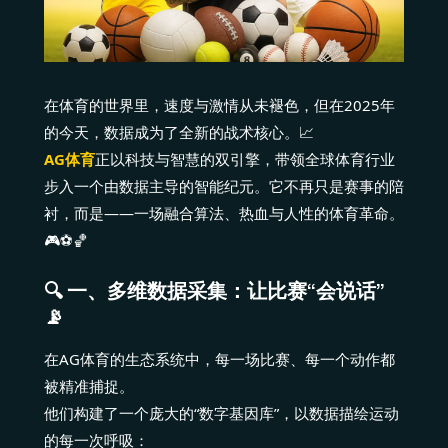
在体育的世界里，速度与激情从未褪色，但在2025年
的今天，数据成为了全新的战术核心。📈
AG体育
正以科技与智慧的双引擎，带领全球体育行业
步入一个由数据主导的智能纪元。它不再只是赛事的陪
衬，而是——一场融合算法、热血与人性的体育革命。
🎮⚽️🏀
🔍 一、多维数据采集：让比赛“会说话”
📡
在AG体育的生态系统中，每一场比赛、每一个动作都
被精准捕捉。
他们构建了一个庞大的“数字基因库”，以数据描绘运动
的每一次呼吸：