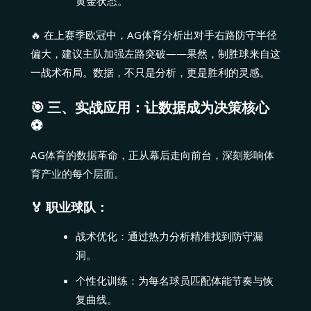
黄金状态。
🔥 在上赛季欧冠中，AG体育分析出对手右路防守半径
偏大，建议主队加强左路突破——果然，制胜球来自这
一战术布局。数据，不只是分析，更是胜利的灵感。
🎯 三、实战应用：让数据成为决策核心
⚽
AG体育的数据革命，正从幕后走向前台，深刻影响体
育产业的每个层面。
🏅 职业球队：
战术优化：通过热力分析精准找到防守漏
洞。
个性化训练：为每名球员匹配体能节奏与恢
复曲线。