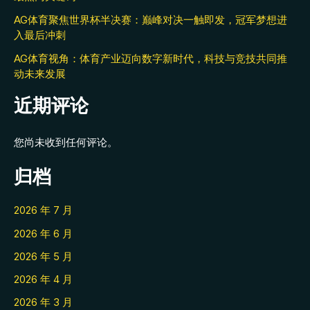
AG体育聚焦世界杯半决赛：巅峰对决一触即发，冠军梦想进
入最后冲刺
AG体育视角：体育产业迈向数字新时代，科技与竞技共同推
动未来发展
近期评论
您尚未收到任何评论。
归档
2026 年 7 月
2026 年 6 月
2026 年 5 月
2026 年 4 月
2026 年 3 月