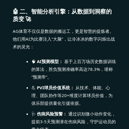
🤖 二、智能分析引擎：从数据到洞察的
质变 🚀
AG体育不仅仅是数据的搬运工，更是智慧的提炼者。
他们用AI为比赛注入“大脑”，让冷冰冰的数字闪烁出战
术的灵光：
🧠
AI预测模型：
基于上百万场历史数据训练
的算法，胜负预测准确率高达78.3%，堪称
“预测帝”。
💪
PVI球员价值系统：
从技术、体能、心
理、团队协作等20+维度计算球员价值，为
俱乐部提供量化引援依据。
🩺
伤病风险预警：
通过识别微小动作变化，
提前3-5天预测潜在伤病风险，守护运动员的