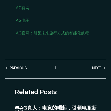
AG官网
AG电子
AG官网：引领未来旅行方式的智能化航程
PREVIOUS
NEXT
Related Posts
🎮AG真人：电竞的崛起，引领电竞新