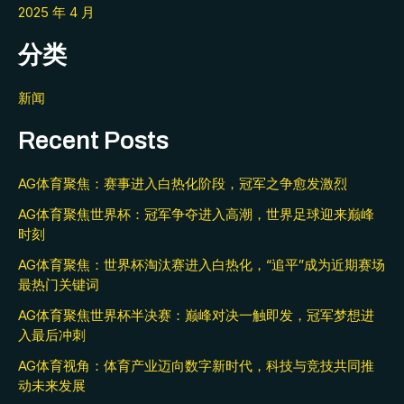
2025 年 4 月
分类
新闻
Recent Posts
AG体育聚焦：赛事进入白热化阶段，冠军之争愈发激烈
AG体育聚焦世界杯：冠军争夺进入高潮，世界足球迎来巅峰
时刻
AG体育聚焦：世界杯淘汰赛进入白热化，“追平”成为近期赛场
最热门关键词
AG体育聚焦世界杯半决赛：巅峰对决一触即发，冠军梦想进
入最后冲刺
AG体育视角：体育产业迈向数字新时代，科技与竞技共同推
动未来发展