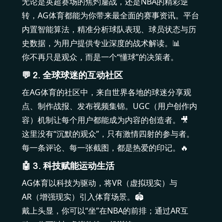
无论是英超赛场的焦灼鏖战，还是NBA的精彩逆
转，AG体育都能为你带来最全面的赛事资讯。平台
内置智能算法，精准分析球队表现、球员状态与历
史数据，为用户提供专业深度的战术解读。📊
你不再只是观众，而是一个“懂球”的决策者。
💬 2. 全球球迷的互动社区
在AG体育的社区中，来自世界各地的球迷分享观
点、制作战报、发布视频集锦。UGC（用户创作内
容）机制让每个用户都能成为内容的创造者。🎥
这里没有“沉默的观众”，只有激情四射的参与者。
每一条评论、每一张截图，都是热爱的印记。🔥
🤖 3. 科技赋能运动生活
AG体育以科技为驱动，将VR（虚拟现实）与
AR（增强现实）引入体育场景。🏟️
戴上头显，你可以“坐”在NBA的前排；通过AR互