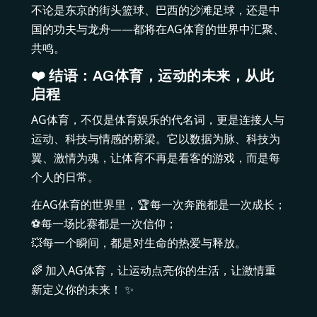
不论是东京的街头篮球、巴西的沙滩足球，还是中
国的功夫与龙舟——都将在AG体育的世界中汇聚、
共鸣。
❤️ 结语：AG体育，运动的未来，从此
启程
AG体育，不仅是体育娱乐的代名词，更是连接人与
运动、科技与情感的桥梁。它以数据为脉、科技为
翼、激情为魂，让体育不再是看客的游戏，而是每
个人的日常。
在AG体育的世界里，🏆每一次奔跑都是一次成长；
⚽每一场比赛都是一次信仰；
💥每一个瞬间，都是对生命的热爱与释放。
🌈 加入AG体育，让运动点亮你的生活，让激情重
新定义你的未来！ ✨