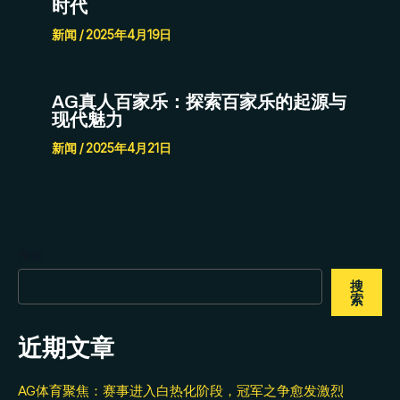
时代
新闻
/
2025年4月19日
AG真人百家乐：探索百家乐的起源与
现代魅力
新闻
/
2025年4月21日
搜索
搜
索
近期文章
AG体育聚焦：赛事进入白热化阶段，冠军之争愈发激烈