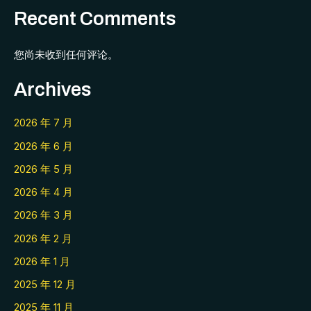
Recent Comments
您尚未收到任何评论。
Archives
2026 年 7 月
2026 年 6 月
2026 年 5 月
2026 年 4 月
2026 年 3 月
2026 年 2 月
2026 年 1 月
2025 年 12 月
2025 年 11 月