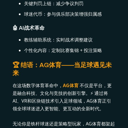
关键判罚上链：减少争议判罚
球迷代币：参与俱乐部决策增强归属感
🤖 AI战术革命
教练辅助系统：实时战术调整建议
个性化内容：定制比赛集锦 + 投注策略
🏆 结语：AG体育——当足球遇见未
来
在这场数字体育革命中，
AG体育
不仅是平台，更
是融合科技、文化与竞技的创新引擎。⚡ 通过将
AI、VR和区块链技术引入足球领域，AG体育正引
领全球球迷进入更智能、更互动的全新时代。
无论你是铁杆球迷还是策略型玩家，AG体育都架起