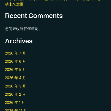
动未来发展
Recent Comments
您尚未收到任何评论。
Archives
2026 年 7 月
2026 年 6 月
2026 年 5 月
2026 年 4 月
2026 年 3 月
2026 年 2 月
2026 年 1 月
2025 年 12 月