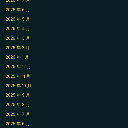
2026 年 7 月
2026 年 6 月
2026 年 5 月
2026 年 4 月
2026 年 3 月
2026 年 2 月
2026 年 1 月
2025 年 12 月
2025 年 11 月
2025 年 10 月
2025 年 9 月
2025 年 8 月
2025 年 7 月
2025 年 6 月