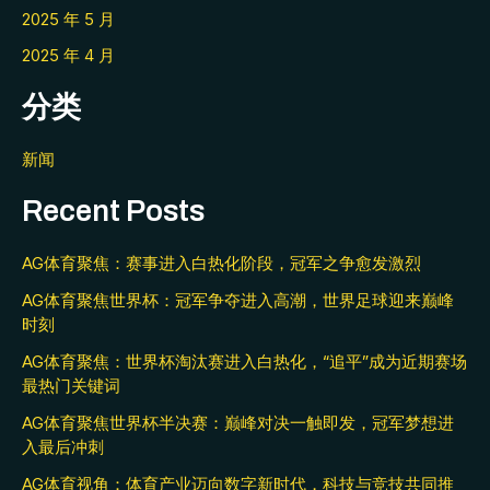
2025 年 5 月
2025 年 4 月
分类
新闻
Recent Posts
AG体育聚焦：赛事进入白热化阶段，冠军之争愈发激烈
AG体育聚焦世界杯：冠军争夺进入高潮，世界足球迎来巅峰
时刻
AG体育聚焦：世界杯淘汰赛进入白热化，“追平”成为近期赛场
最热门关键词
AG体育聚焦世界杯半决赛：巅峰对决一触即发，冠军梦想进
入最后冲刺
AG体育视角：体育产业迈向数字新时代，科技与竞技共同推