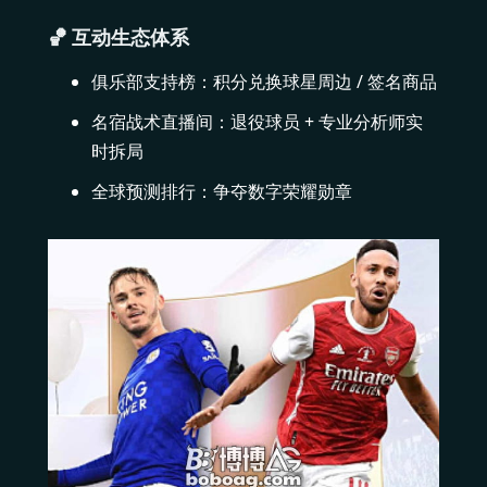
🏀 互动生态体系
俱乐部支持榜：积分兑换球星周边 / 签名商品
名宿战术直播间：退役球员 + 专业分析师实
时拆局
全球预测排行：争夺数字荣耀勋章