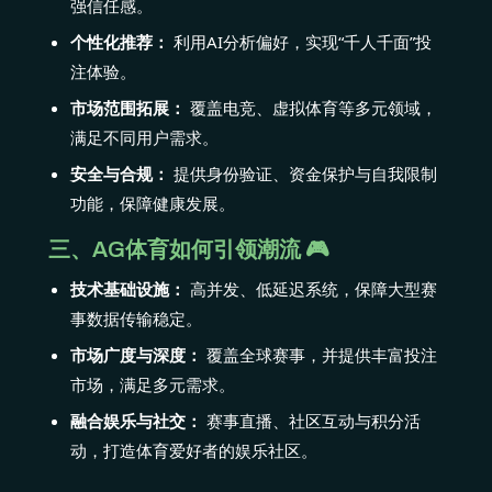
强信任感。
个性化推荐：
利用AI分析偏好，实现“千人千面”投
注体验。
市场范围拓展：
覆盖电竞、虚拟体育等多元领域，
满足不同用户需求。
安全与合规：
提供身份验证、资金保护与自我限制
功能，保障健康发展。
三、AG体育如何引领潮流 🎮
技术基础设施：
高并发、低延迟系统，保障大型赛
事数据传输稳定。
市场广度与深度：
覆盖全球赛事，并提供丰富投注
市场，满足多元需求。
融合娱乐与社交：
赛事直播、社区互动与积分活
动，打造体育爱好者的娱乐社区。