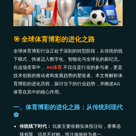
🎯 全球体育博彩的进化之路
全球体育博彩行业正处于深刻的转型阶段，从传统的线
下模式，快速迈入数字化、智能化与全球化的新纪元。
在这场变革中，
AG体育
不仅仅是行业的参与者，更是
技术创新的推动者和发展趋势的塑造者。本文将解析体
育博彩的进化历程，探讨当下的行业趋势，并阐述AG
体育在其中的核心作用。
一、体育博彩的进化之路：从传统到现代
⚽️
传统线下时代：
玩家主要依赖实体投注站，赛事选
择有限、信息不对称，投注体验较为单一。