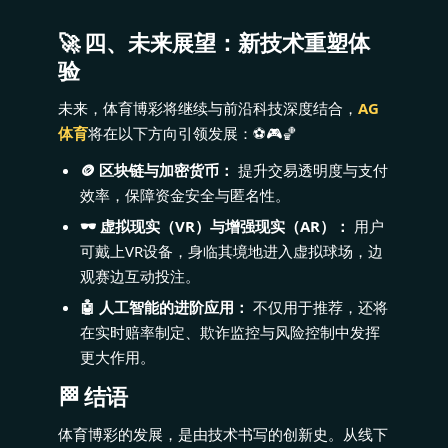
🚀 四、未来展望：新技术重塑体
验
未来，体育博彩将继续与前沿科技深度结合，
AG
体育
将在以下方向引领发展：⚽️🎮🏀
🪙 区块链与加密货币：
提升交易透明度与支付
效率，保障资金安全与匿名性。
🕶️ 虚拟现实（VR）与增强现实（AR）：
用户
可戴上VR设备，身临其境地进入虚拟球场，边
观赛边互动投注。
🤖 人工智能的进阶应用：
不仅用于推荐，还将
在实时赔率制定、欺诈监控与风险控制中发挥
更大作用。
🏁 结语
体育博彩的发展，是由技术书写的创新史。从线下