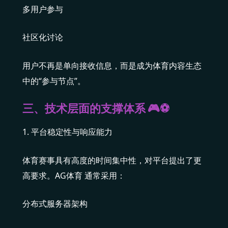
多用户参与
社区化讨论
用户不再是单向接收信息，而是成为体育内容生态
中的“参与节点”。
三、技术层面的支撑体系 🎮⚽️
1. 平台稳定性与响应能力
体育赛事具有高度的时间集中性，对平台提出了更
高要求。AG体育 通常采用：
分布式服务器架构