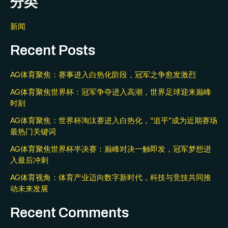
分类
新闻
Recent Posts
AG体育聚焦：赛事进入白热化阶段，冠军之争愈发激烈
AG体育聚焦世界杯：冠军争夺进入高潮，世界足球迎来巅峰
时刻
AG体育聚焦：世界杯淘汰赛进入白热化，“追平”成为近期赛场
最热门关键词
AG体育聚焦世界杯半决赛：巅峰对决一触即发，冠军梦想进
入最后冲刺
AG体育视角：体育产业迈向数字新时代，科技与竞技共同推
动未来发展
Recent Comments