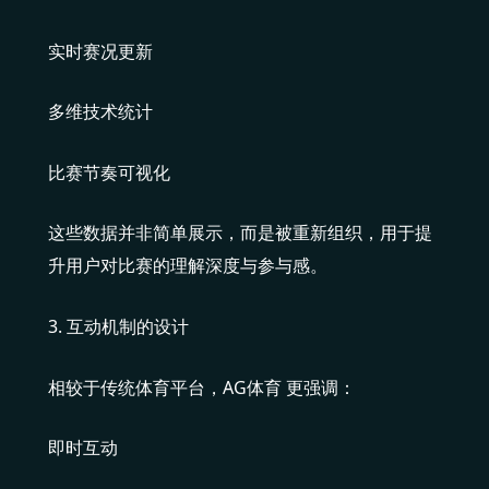
实时赛况更新
多维技术统计
比赛节奏可视化
这些数据并非简单展示，而是被重新组织，用于提
升用户对比赛的理解深度与参与感。
3. 互动机制的设计
相较于传统体育平台，AG体育 更强调：
即时互动