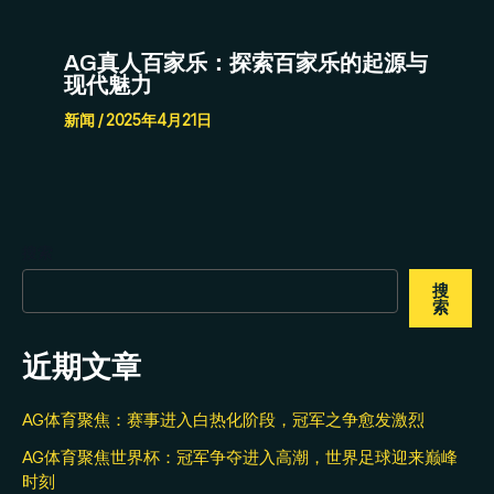
AG真人百家乐：探索百家乐的起源与
现代魅力
新闻
/
2025年4月21日
搜索
搜
索
近期文章
AG体育聚焦：赛事进入白热化阶段，冠军之争愈发激烈
AG体育聚焦世界杯：冠军争夺进入高潮，世界足球迎来巅峰
时刻