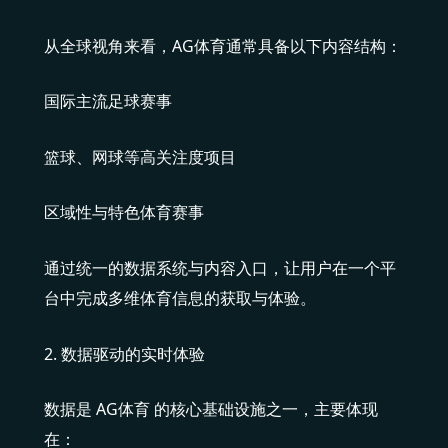
从全球视角来看，AG体育通常具备以下内容结构：
国际主流足球赛事
篮球、网球等高关注度项目
区域性与特色体育赛事
通过统一的数据系统与内容入口，让用户在一个平
台中完成多维体育信息的获取与体验。
2. 数据驱动的实时体验
数据是 AG体育 的核心基础设施之一，主要体现
在：