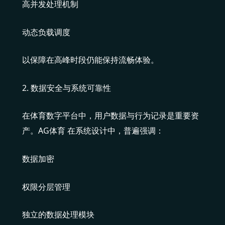
高并发处理机制
动态负载调度
以保障在高峰时段仍能保持流畅体验。
2. 数据安全与系统可靠性
在体育数字平台中，用户数据与行为记录是重要资
产。AG体育 在系统设计中，普遍强调：
数据加密
权限分层管理
独立的数据处理模块