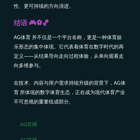
性、更可持续的方向演进。
结语 🎮⚽️🏀
AG体育
并不仅是一个平台名称，更是一种体育娱
乐形态的集中体现。它代表着体育在数字时代的再
定义——从结果导向走向过程体验，从单向观看走
向多维参与。
在技术、内容与用户需求持续升级的背景下，AG体
育 所体现的数字体育生态，正在成为现代体育产业
不可忽视的重要组成部分。
AG官网