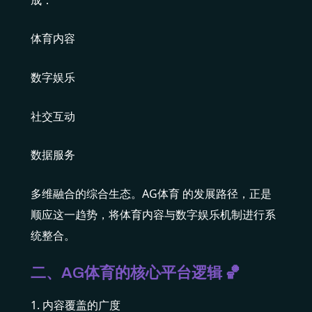
体育内容
数字娱乐
社交互动
数据服务
多维融合的综合生态。AG体育 的发展路径，正是
顺应这一趋势，将体育内容与数字娱乐机制进行系
统整合。
二、AG体育的核心平台逻辑 🏀
1. 内容覆盖的广度