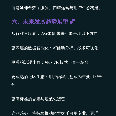
而是延伸至数字服务、内容运营与用户生态构建。
六、未来发展趋势展望 🏀
从行业角度看，
AG体育
未来可能呈现以下方向：
更深层的数据智能化：AI辅助分析、战术可视化
更强的沉浸体验：AR / VR 技术与赛事结合
更成熟的社区生态：用户内容共创成为重要组成部
分
更高标准的合规与规范化运营
这些趋势，将持续推动体育娱乐向更专业、更理