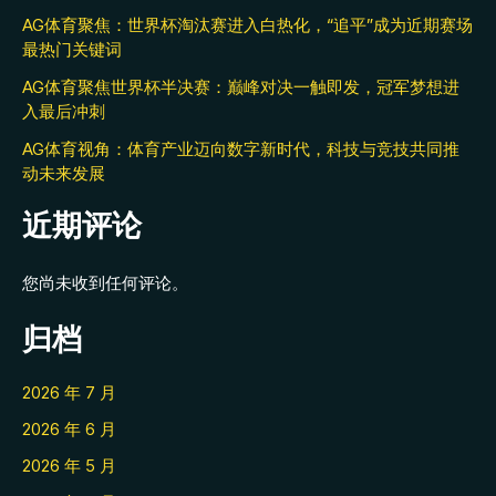
AG体育聚焦：世界杯淘汰赛进入白热化，“追平”成为近期赛场
最热门关键词
AG体育聚焦世界杯半决赛：巅峰对决一触即发，冠军梦想进
入最后冲刺
AG体育视角：体育产业迈向数字新时代，科技与竞技共同推
动未来发展
近期评论
您尚未收到任何评论。
归档
2026 年 7 月
2026 年 6 月
2026 年 5 月