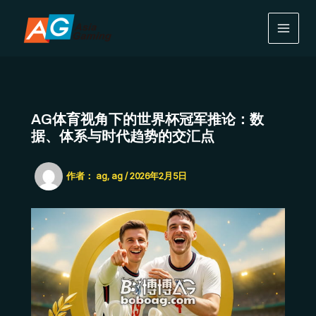
跳
MAIN
至
MEN
内
容
AG体育视角下的世界杯冠军推论：数
据、体系与时代趋势的交汇点
作者：
ag, ag
/
2026年2月5日