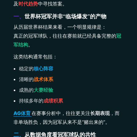
及
时代趋势
中寻找答案。
一、
世界杯冠军并非“临场爆发”的产物
从历届世界杯结果来看，一个明显规律是：
真正的冠军球队，往往在赛前就已经具备完整的
冠
军结构
。
这类结构通常包括：
稳定的
核心阵容
清晰的
战术体系
成熟的
大赛经验
持续多年的
成绩积累
AG体育
在赛事分析中，往往更关注
长期表现
，而
非单场胜负，因为冠军从来不是“赌出来的”。
二、
从数据角度看冠军球队的共性