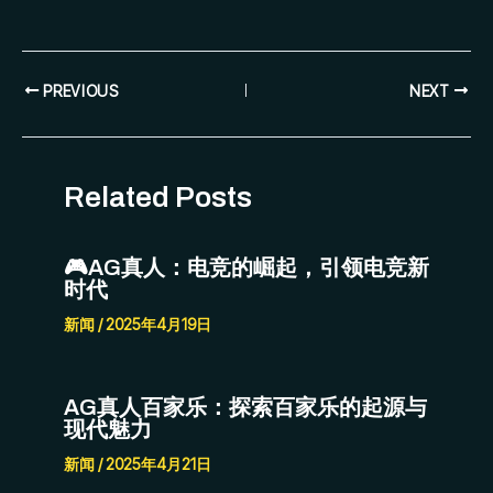
PREVIOUS
NEXT
Related Posts
🎮AG真人：电竞的崛起，引领电竞新
时代
新闻
/
2025年4月19日
AG真人百家乐：探索百家乐的起源与
现代魅力
新闻
/
2025年4月21日