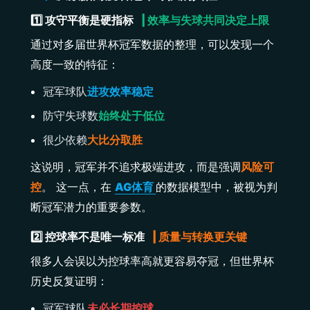
1️⃣
攻守平衡是硬指标
|
效率与失球共同决定上限
通过对多届世界杯冠军数据的整理，可以发现一个
高度一致的特征：
冠军球队
进攻效率稳定
防守失球数
始终处于低位
很少依赖
大比分取胜
这说明，冠军并不追求极端进攻，而是强调
风险可
控
。 这一点，在
AG体育
的数据模型中，被视为判
断冠军潜力的重要参数。
2️⃣
控球率不是唯一标准
|
质量与转换更关键
很多人会误以为控球率高就更容易夺冠，但世界杯
历史反复证明：
冠军球队
未必长期控球