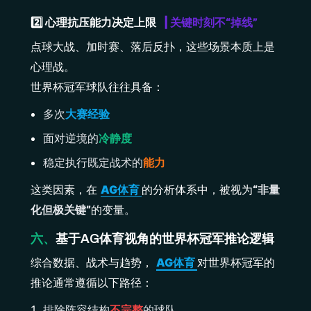
2️⃣
心理抗压能力决定上限
|
关键时刻不“掉线”
点球大战、加时赛、落后反扑，这些场景本质上是
心理战。
世界杯冠军球队往往具备：
多次
大赛经验
面对逆境的
冷静度
稳定执行既定战术的
能力
这类因素，在
AG体育
的分析体系中，被视为
“非量
化但极关键”
的变量。
六、
基于AG体育视角的世界杯冠军推论逻辑
综合数据、战术与趋势，
AG体育
对世界杯冠军的
推论通常遵循以下路径：
排除阵容结构
不完整
的球队