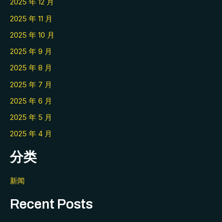
2025 年 12 月
2025 年 11 月
2025 年 10 月
2025 年 9 月
2025 年 8 月
2025 年 7 月
2025 年 6 月
2025 年 5 月
2025 年 4 月
分类
新闻
Recent Posts