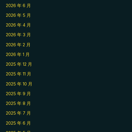
2026 年 6 月
2026 年 5 月
2026 年 4 月
2026 年 3 月
2026 年 2 月
2026 年 1 月
2025 年 12 月
2025 年 11 月
2025 年 10 月
2025 年 9 月
2025 年 8 月
2025 年 7 月
2025 年 6 月