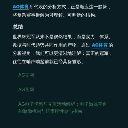
AG体育
所代表的分析方式，正是顺应这一趋势，
将复杂赛事拆解为可理解、可判断的结构。
总结
世界杯冠军从来不是偶然结果，而是实力、体系、
数据与时代趋势共同作用的产物。通过
AG体育
的
分析视角，我们可以更清晰地理解：真正的冠军，
往往在哨声响起前就已经具备雏形。
AG官网
AG官网
AG电子优惠与充值活动解析：电子游戏平台
的激励机制与玩家理性参与指南