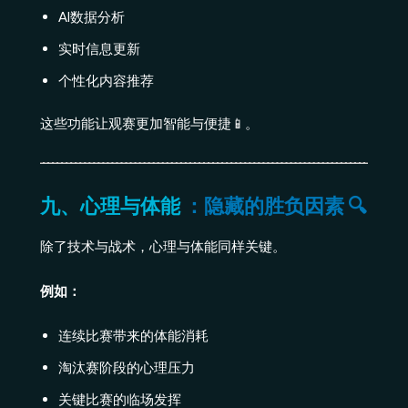
AI数据分析
实时信息更新
个性化内容推荐
这些功能让观赛更加智能与便捷📱。
九、心理与体能
：隐藏的胜负因素 🔍
除了技术与战术，心理与体能同样关键。
例如：
连续比赛带来的体能消耗
淘汰赛阶段的心理压力
关键比赛的临场发挥