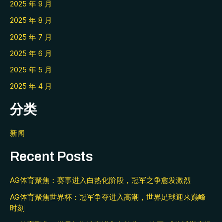
2025 年 9 月
2025 年 8 月
2025 年 7 月
2025 年 6 月
2025 年 5 月
2025 年 4 月
分类
新闻
Recent Posts
AG体育聚焦：赛事进入白热化阶段，冠军之争愈发激烈
AG体育聚焦世界杯：冠军争夺进入高潮，世界足球迎来巅峰
时刻