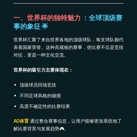
一、世界杯的独特魅力
：全球顶级赛
事的象征 🌟
世界杯汇聚了来自世界各地的顶级球队，每支球队都代
表着国家荣誉。这种高规格的赛事，使比赛不仅是竞技
对抗，更是一种文化交流。
世界杯的吸引力主要体现在：
顶级球员同场竞技
不同足球风格的碰撞
高度不确定性的比赛结果
AG体育
通过整合赛事信息，让用户能够更加系统地了
解比赛背景与发展趋势🎮。