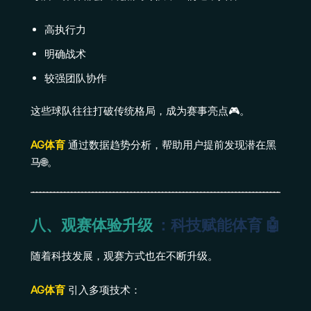
高执行力
明确战术
较强团队协作
这些球队往往打破传统格局，成为赛事亮点🎮。
AG体育
通过数据趋势分析，帮助用户提前发现潜在黑
马🌐。
八、观赛体验升级
：科技赋能体育 🤖
随着科技发展，观赛方式也在不断升级。
AG体育
引入多项技术：