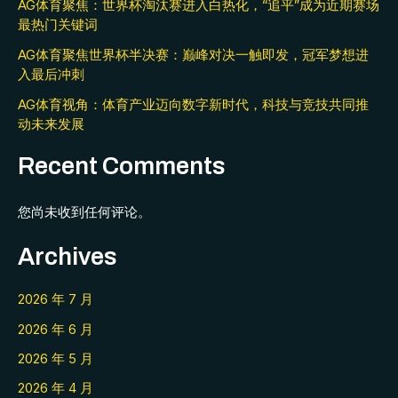
AG体育聚焦：世界杯淘汰赛进入白热化，“追平”成为近期赛场
最热门关键词
AG体育聚焦世界杯半决赛：巅峰对决一触即发，冠军梦想进
入最后冲刺
AG体育视角：体育产业迈向数字新时代，科技与竞技共同推
动未来发展
Recent Comments
您尚未收到任何评论。
Archives
2026 年 7 月
2026 年 6 月
2026 年 5 月
2026 年 4 月