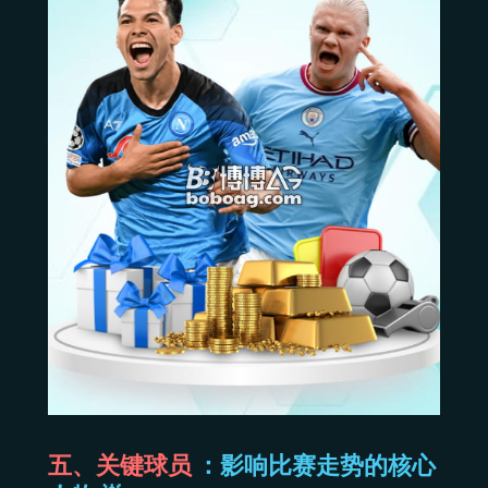
五、关键球员
：影响比赛走势的核心