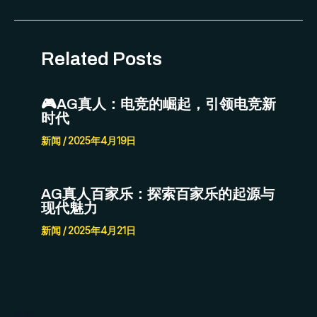
Related Posts
🎮AG真人：电竞的崛起，引领电竞新
时代
新闻
/
2025年4月19日
AG真人百家乐：探索百家乐的起源与
现代魅力
新闻
/
2025年4月21日
搜索