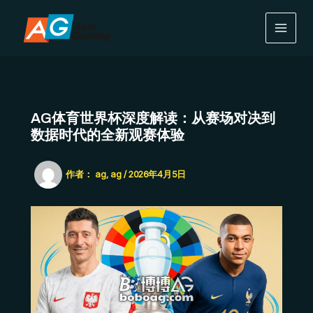
跳
MAIN
至
MEN
内
容
AG体育世界杯深度解读：从赛场对决到
数据时代的全新观赛体验
作者：
ag, ag
/
2026年4月5日