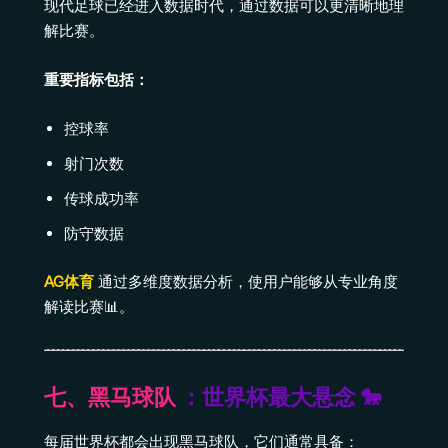
现代足球已经进入数据时代，通过数据可以更清晰地理
解比赛。
重要指标包括：
控球率
射门次数
传球成功率
防守数据
AG体育
通过多维度数据分析，使用户能够从专业角度
解读比赛📊。
七、黑马球队
：世界杯最大悬念 🐎
每届世界杯都会出现黑马球队，它们通常具备：