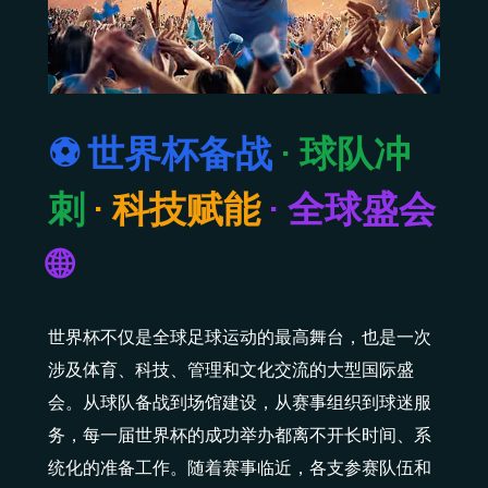
⚽ 世界杯备战
· 球队冲
刺
· 科技赋能
· 全球盛会
🌐
世界杯不仅是全球足球运动的最高舞台，也是一次
涉及体育、科技、管理和文化交流的大型国际盛
会。从球队备战到场馆建设，从赛事组织到球迷服
务，每一届世界杯的成功举办都离不开长时间、系
统化的准备工作。随着赛事临近，各支参赛队伍和