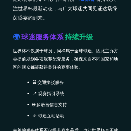
注世界杯最新动态，与广大球迷共同见证这场绿
茵盛宴的到来。
🌍
球迷服务体系
持续升级
世界杯不仅属于球员，同样属于全球球迷。因此主办方
会提前规划各项观赛配套服务，确保来自不同国家和地
区的观众都能获得良好的赛事体验。
🚍 交通接驳服务
📍 观赛指引系统
🌐 多语言信息支持
🎉 球迷互动活动
完善的服务体系不仅提升赛事品质，也让世界杯真正成