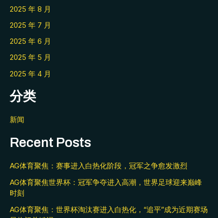
2025 年 8 月
2025 年 7 月
2025 年 6 月
2025 年 5 月
2025 年 4 月
分类
新闻
Recent Posts
AG体育聚焦：赛事进入白热化阶段，冠军之争愈发激烈
AG体育聚焦世界杯：冠军争夺进入高潮，世界足球迎来巅峰
时刻
AG体育聚焦：世界杯淘汰赛进入白热化，“追平”成为近期赛场