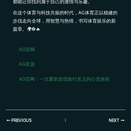
都能让你找到属于自己的激情与乐趣。
在这个体育与科技共振的时代，AG体育正以稳健的
步伐走向全球，用智慧与热情，书写体育娱乐的新
篇章。🌍⚽🔥
AG官网
AG亚游
AG官网：一次重新发现旅行意义的心灵旅程
PREVIOUS
NEXT