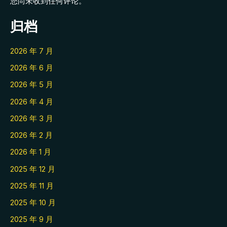
您尚未收到任何评论。
归档
2026 年 7 月
2026 年 6 月
2026 年 5 月
2026 年 4 月
2026 年 3 月
2026 年 2 月
2026 年 1 月
2025 年 12 月
2025 年 11 月
2025 年 10 月
2025 年 9 月