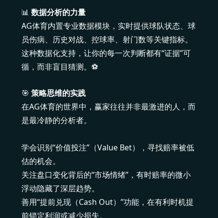
📊
数据分析的力量
AG体育内置专业数据模块，实时提供球队状态、球
员伤病、历史对战、控球率、射门数等关键指标。
这种数据化支持，让你的每一次判断都有“证据”可
循，而非盲目猜测。⚽
🎯
策略思维的实践
在AG体育的世界中，赢家往往并非最激进的人，而
是最冷静的分析者。
学会识别“价值投注”（Value Bet），寻找赔率被低
估的机会。
关注盘口变化背后的“市场情绪”，有时赔率的微小
浮动隐藏了深层趋势。
善用“提前兑现（Cash Out）”功能，在有利时机提
前锁定利润或减少损失。