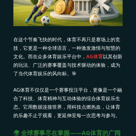
在这个节奏飞快的时代，体育不再只是赛场上的竞
技，它更是一种全球语言，一种激发激情与智慧的
文化。而在众多体育娱乐平台中，
AG体育
以其创新
的玩法、广泛的赛事覆盖与技术驱动的体验，成为
了当代体育娱乐的风向标。🎯
AG体育不仅仅是一个赛事投注平台，更像是一个融
合了科技、体育精神与互动体验的综合体育娱乐生
态。它用数据连接世界，用科技点燃热血，让体育
的乐趣不止于观看，更延伸至每一次思考与参与。
🌍 全球赛事尽在掌握——AG体育的广阔