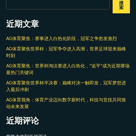
搜
索
近期文章
AG体育聚焦：赛事进入白热化阶段，冠军之争愈发激烈
AG体育聚焦世界杯：冠军争夺进入高潮，世界足球迎来巅峰
时刻
AG体育聚焦：世界杯淘汰赛进入白热化，“追平”成为近期赛场
最热门关键词
AG体育聚焦世界杯半决赛：巅峰对决一触即发，冠军梦想进
入最后冲刺
AG体育视角：体育产业迈向数字新时代，科技与竞技共同推
动未来发展
近期评论