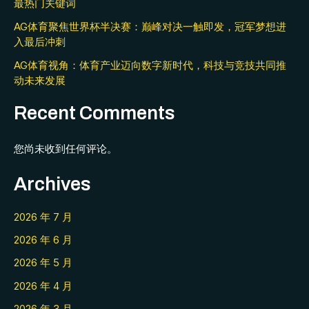
最热门关键词
AG体育聚焦世界杯半决赛：巅峰对决一触即发，冠军梦想进
入最后冲刺
AG体育视角：体育产业迈向数字新时代，科技与竞技共同推
动未来发展
Recent Comments
您尚未收到任何评论。
Archives
2026 年 7 月
2026 年 6 月
2026 年 5 月
2026 年 4 月
2026 年 3 月