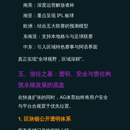
南美：深度运营解放者杯
南亚：重点呈现 IPL 板球
欧洲：结合五大联赛的预测模型
东南亚：支持本地格斗与足球联赛
中东：引入区域特色赛事与阿语界面
真正实现“全球视野，区域深耕”。
五、信任之基：透明、安全与责任构
筑永续发展的底盘
在快速扩张的同时，AG体育始终将用户安全
与平台合规置于优先位置。
1. 区块链公开透明体系