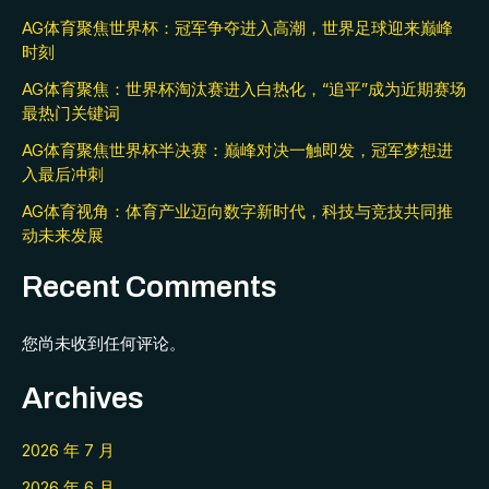
AG体育聚焦世界杯：冠军争夺进入高潮，世界足球迎来巅峰
时刻
AG体育聚焦：世界杯淘汰赛进入白热化，“追平”成为近期赛场
最热门关键词
AG体育聚焦世界杯半决赛：巅峰对决一触即发，冠军梦想进
入最后冲刺
AG体育视角：体育产业迈向数字新时代，科技与竞技共同推
动未来发展
Recent Comments
您尚未收到任何评论。
Archives
2026 年 7 月
2026 年 6 月