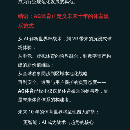
成为行业规范化发展的典范。
结语：AG体育正定义未来十年的体育娱
乐范式
从 AI 解析世界杯战术，到 VR 带来的沉浸式球
场体验；
从电竞、虚拟体育的跨界融合，到数字资产构
建的新价值维度；
从全球赛事同步到区域本地化战略；
再到安全、透明与用户保护的负责态度——
AG体育
已经不仅仅是体育娱乐的参与者，更
是未来体育体系的构建者。
未来 10 年的体育世界将呈现四大趋势：
更智能：AI 成为战术与趋势的核心