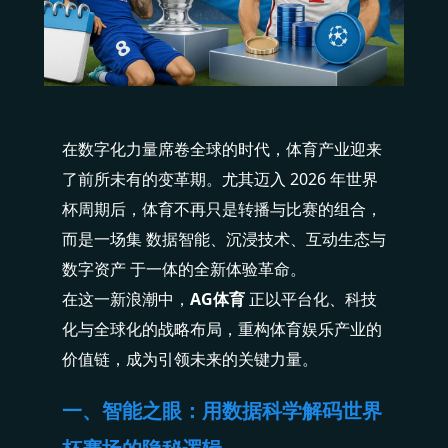
在数字化力量席卷全球的时代，体育产业迎来
了前所未有的变革期。尤其迈入 2026 年世界
杯周期后，体育不再只是转播与比赛的组合，
而是一场集 数据智能、沉浸技术、互动生态与
数字资产 于一体的全新体验革命。
在这一新浪潮中，
AG体育
正以平台化、科技
化与全球化的战略布局，重构体育娱乐产业的
价值链，成为引领未来的关键力量。
一、智能之眼：用数据科学解码世界