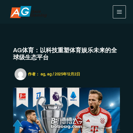
跳
MAIN
至
MEN
内
容
AG体育：以科技重塑体育娱乐未来的全
球级生态平台
作者：
ag, ag
/
2025年12月2日