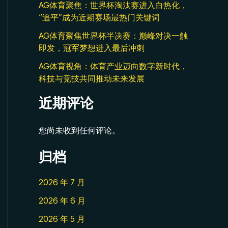
AG体育聚焦：世界杯淘汰赛进入白热化，
“追平”成为近期赛场最热门关键词
AG体育聚焦世界杯半决赛：巅峰对决一触
即发，冠军梦想进入最后冲刺
AG体育视角：体育产业迈向数字新时代，
科技与竞技共同推动未来发展
近期评论
您尚未收到任何评论。
归档
2026 年 7 月
2026 年 6 月
2026 年 5 月