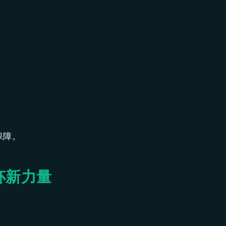
保障。
杯新力量