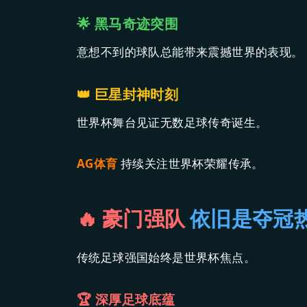
🌟 黑马奇迹突围
意想不到的球队总能带来震撼世界的表现。
👑 巨星封神时刻
世界杯舞台见证无数足球传奇诞生。
AG体育
持续关注世界杯荣耀传承。
🔥 豪门强队
依旧是夺冠
传统足球强国始终是世界杯焦点。
🏆 深厚足球底蕴