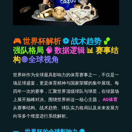
🎮 世界杯解析
⚽ 战术趋势
🏀
强队格局
🧠 数据逻辑
📊 赛事结
构
🌐 全球视角
世界杯作为全球最具影响力的体育赛事之一，不仅是一
场足球盛宴，更是体育精神与国家荣耀的集中展现。每
四年一次的赛事，汇聚世界顶级球队与球星，在绿茵场
上展开巅峰对决。围绕世界杯这一核心主题，
AG体育
从赛事结构、战术趋势、球队实力格局以及未来发展方
向等多个维度进行系统解析。
一、世界杯的全球影响力 🌍