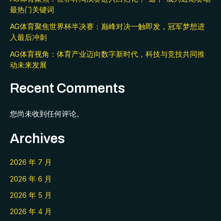
最热门关键词
AG体育聚焦世界杯半决赛：巅峰对决一触即发，冠军梦想进
入最后冲刺
AG体育视角：体育产业迈向数字新时代，科技与竞技共同推
动未来发展
Recent Comments
您尚未收到任何评论。
Archives
2026 年 7 月
2026 年 6 月
2026 年 5 月
2026 年 4 月