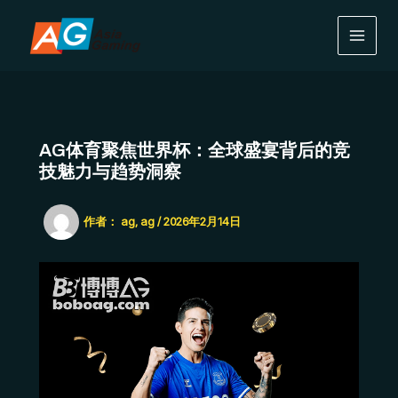
跳
MAIN
至
MEN
内
容
AG体育聚焦世界杯：全球盛宴背后的竞
技魅力与趋势洞察
作者：
ag, ag
/
2026年2月14日