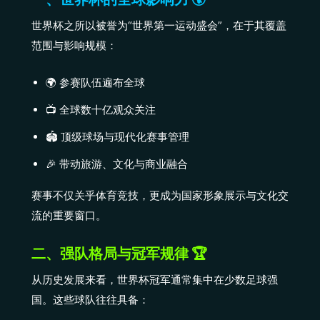
世界杯之所以被誉为“世界第一运动盛会”，在于其覆盖
范围与影响规模：
🌍 参赛队伍遍布全球
📺 全球数十亿观众关注
🏟 顶级球场与现代化赛事管理
🎉 带动旅游、文化与商业融合
赛事不仅关乎体育竞技，更成为国家形象展示与文化交
流的重要窗口。
二、强队格局与冠军规律 🏆
从历史发展来看，世界杯冠军通常集中在少数足球强
国。这些球队往往具备：