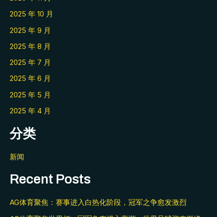
2025 年 10 月
2025 年 9 月
2025 年 8 月
2025 年 7 月
2025 年 6 月
2025 年 5 月
2025 年 4 月
分类
新闻
Recent Posts
AG体育聚焦：赛事进入白热化阶段，冠军之争愈发激烈