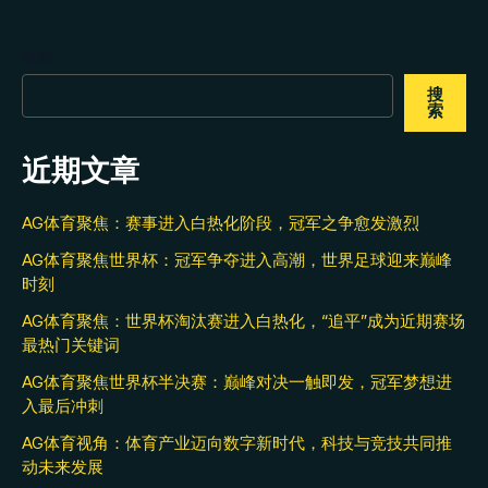
搜索
搜
索
近期文章
AG体育聚焦：赛事进入白热化阶段，冠军之争愈发激烈
AG体育聚焦世界杯：冠军争夺进入高潮，世界足球迎来巅峰
时刻
AG体育聚焦：世界杯淘汰赛进入白热化，“追平”成为近期赛场
最热门关键词
AG体育聚焦世界杯半决赛：巅峰对决一触即发，冠军梦想进
入最后冲刺
AG体育视角：体育产业迈向数字新时代，科技与竞技共同推
动未来发展