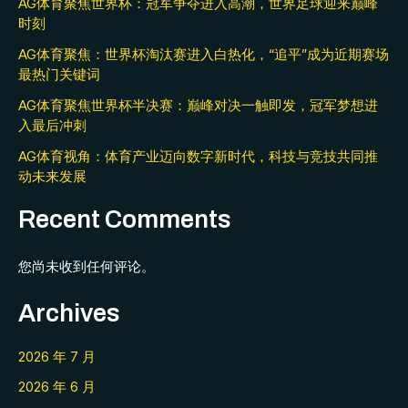
AG体育聚焦世界杯：冠军争夺进入高潮，世界足球迎来巅峰
时刻
AG体育聚焦：世界杯淘汰赛进入白热化，“追平”成为近期赛场
最热门关键词
AG体育聚焦世界杯半决赛：巅峰对决一触即发，冠军梦想进
入最后冲刺
AG体育视角：体育产业迈向数字新时代，科技与竞技共同推
动未来发展
Recent Comments
您尚未收到任何评论。
Archives
2026 年 7 月
2026 年 6 月