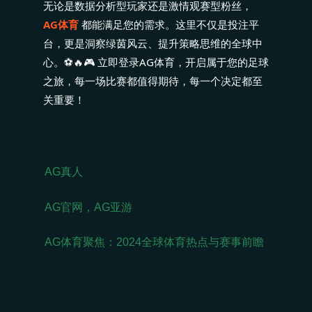
无论是数据分析型玩家还是激情观赛型粉丝，
AG体育
都能满足您的需求。这里不仅是投注平
台，更是洞察绿茵风云、提升策略思维的全球中
心。⚽️🔥🎮 立即登录AG体育，开启属于您的足球
之旅，每一场比赛都值得期待，每一个决定都至
关重要！
AG真人
AG官网，AG亚游
AG体育聚焦：2024全球体育热点与赛事前瞻