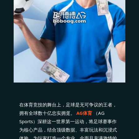
在体育竞技的舞台上，足球是无可争议的王者，
拥有全球数十亿忠实拥趸。
AG体育
（AG
Sports）深耕这一世界第一运动，将足球赛事作
为核心产品，结合顶级数据、丰富玩法和沉浸式
体验，为玩家打造一个专业、全面且充满激情的