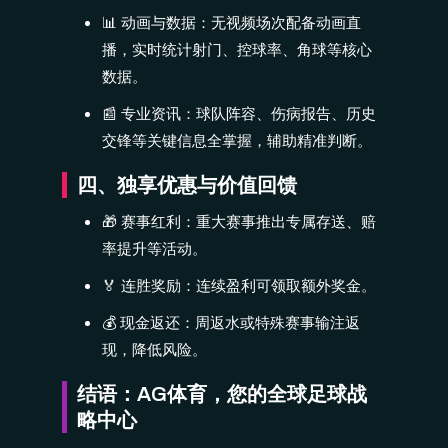
📊 动画与数据：无视频场次配备动画直
播，实时统计射门、控球率、角球等核心
数据。
📰 专业资讯：球队阵容、伤病报告、历史
交锋等关键信息全掌握，辅助精准判断。
四、独享优惠与价值回馈
🎁 赛事红利：重大赛事推出专属存送、赔
率提升等活动。
🏅 连胜奖励：连续盈利可领取额外奖金。
💰 现金返还：周返水或特殊赛事输注返
现，降低风险。
结语：AG体育，您的全球足球战
略中心