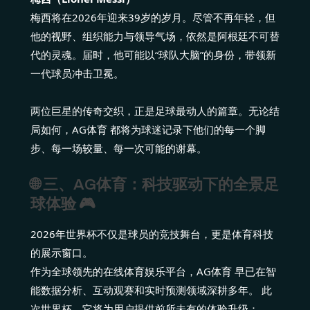
梅西将在2026年迎来39岁的岁月。尽管不再年轻，但
他的视野、组织能力与领导气场，依然是阿根廷不可替
代的灵魂。届时，他可能以“球队大脑”的身份，带领新
一代球员冲击卫冕。
两位巨星的传奇交织，正是足球最动人的篇章。无论结
局如何，AG体育 都将为球迷记录下他们的每一个脚
步、每一场较量、每一次可能的谢幕。
🌐 三、AG体育：科技驱动下的全景足
球体验 🎮
2026年世界杯不仅是球员的竞技舞台，更是体育科技
的展示窗口。
作为全球领先的在线体育娱乐平台，AG体育 早已在智
能数据分析、互动观赛和实时预测领域深耕多年。 此
次世界杯，它将为用户提供前所未有的体验升级：