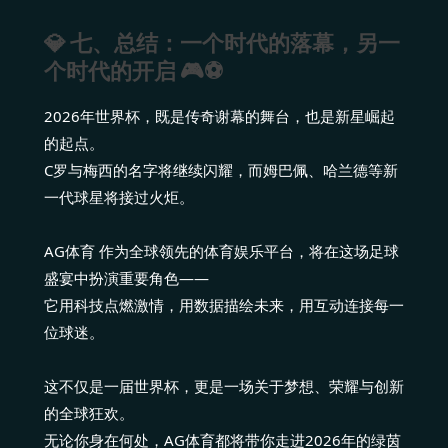
💎 七、总结：一个时代的落幕，另一
个时代的开启 🎮⚽️
2026年世界杯，既是传奇谢幕的舞台，也是新星崛起
的起点。
C罗与梅西的名字将继续闪耀，而姆巴佩、哈兰德等新
一代球星将接过火炬。
AG体育 作为全球领先的体育娱乐平台，将在这场足球
盛宴中扮演重要角色——
它用科技点燃激情，用数据描绘未来，用互动连接每一
位球迷。
这不仅是一届世界杯，更是一场关于梦想、荣耀与创新
的全球狂欢。
无论你身在何处，AG体育都将带你走进2026年的绿茵