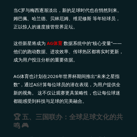
当C罗与梅西逐渐淡出，新的足球时代也在悄然到来。
姆巴佩、哈兰德、贝林厄姆、维尼修斯 等年轻球员，
正以惊人的速度接管世界足坛。
这些新星将成为
AG体育
数据系统中的“核心变量”——
他们的跑动数据、进攻效率、传球热区都将实时更新，
成为用户投注分析的重要依据。
AG体育也计划在2026年世界杯期间推出“未来之星指
数”，通过AI计算每位球员的潜在表现，为用户提供全
新的视角。 这不仅让观赛更具策略性，也让每位球迷
都能感受到科技与足球的完美融合。
🏆 五、三国联办：全球足球文化的共
鸣 🎮