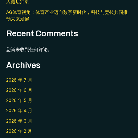
入最后冲刺
AG体育视角：体育产业迈向数字新时代，科技与竞技共同推
动未来发展
Recent Comments
您尚未收到任何评论。
Archives
2026 年 7 月
2026 年 6 月
2026 年 5 月
2026 年 4 月
2026 年 3 月
2026 年 2 月