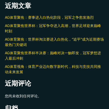
近期文章
AG体育聚焦：赛事进入白热化阶段，冠军之争愈发激烈
AG体育聚焦世界杯：冠军争夺进入高潮，世界足球迎来巅峰
时刻
AG体育聚焦：世界杯淘汰赛进入白热化，“追平”成为近期赛场
最热门关键词
AG体育聚焦世界杯半决赛：巅峰对决一触即发，冠军梦想进
入最后冲刺
AG体育视角：体育产业迈向数字新时代，科技与竞技共同推
动未来发展
近期评论
您尚未收到任何评论。
归档