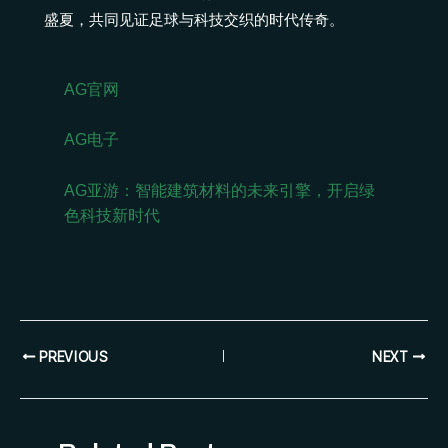
盛夏，共同见证足球与科技交织的时代传奇。
AG官网
AG电子
AG亚游：智能建筑材料的未来引擎，开启绿
色科技新时代
PREVIOUS
NEXT