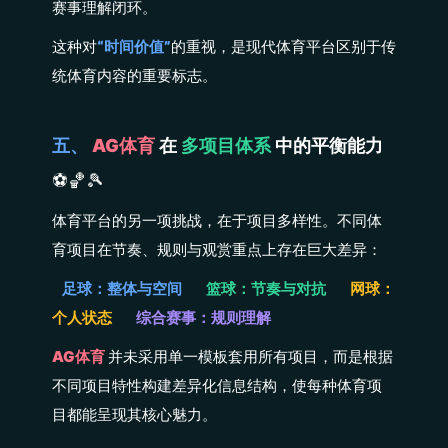
赛事理解闭环。
这种对
“时间价值”
的重视，是现代体育平台区别于传
统体育内容的重要标志。
五、
AG体育
在
多项目体系
中的平衡能力
⚽️🏀🎾
体育平台的另一项挑战，在于项目多样性。不同体
育项目在节奏、规则与观赏重点上存在巨大差异：
足球：整体与空间
篮球：节奏与对抗
网球：
个人状态
综合赛事：规则理解
AG体育
并未采用单一模板套用所有项目，而是根据
不同项目特性构建差异化信息结构，使每种体育项
目都能呈现其核心魅力。