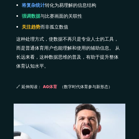
将复杂统计
转化为易理解的信息结构
强调数据
与比赛画面的关联性
关注趋势
而非孤立数值
这种处理方式，使数据不再只是专业人士的工具，
而是普通体育用户也能理解和使用的辅助信息。 从
长远来看，这种数据思维的普及，有助于提升整体
体育认知水平。
🔗 延伸阅读：
AG体育
（数字时代体育参与新形态）