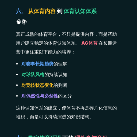
六、
从体育内容
到
体育认知体系
🧠📚
真正成熟的体育平台，不只是提供内容，而是帮助
用户建立稳定的体育认知体系。
AG体育
在长期运
营中更注重以下能力的培养：
对赛事长期趋势
的理解
对球队风格
的持续认知
对竞技状态变化
的判断
对偶然性与必然性
的区分
这种认知体系的建立，使体育不再是碎片化信息的
堆积，而是可以持续演进的知识结构。