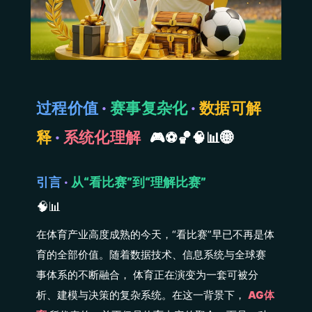
过程价值
·
赛事复杂化
·
数据可解
释
·
系统化理解
🎮⚽️🏀🧠📊🌐
引言
·
从“看比赛”到“理解比赛”
🧠📊
在体育产业高度成熟的今天，“看比赛”早已不再是体
育的全部价值。随着数据技术、信息系统与全球赛
事体系的不断融合， 体育正在演变为一套可被分
析、建模与决策的复杂系统。在这一背景下，
AG体