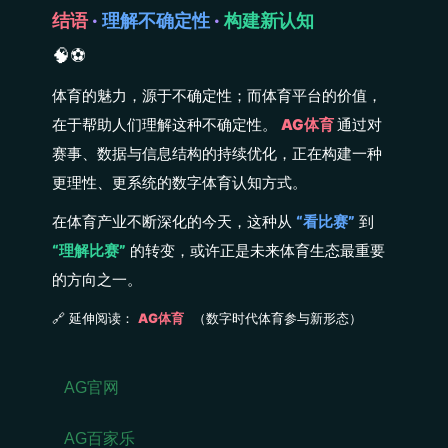
结语
·
理解不确定性
·
构建新认知
🧠⚽️
体育的魅力，源于不确定性；而体育平台的价值，
在于帮助人们理解这种不确定性。
AG体育
通过对
赛事、数据与信息结构的持续优化，正在构建一种
更理性、更系统的数字体育认知方式。
在体育产业不断深化的今天，这种从
“看比赛”
到
“理解比赛”
的转变，或许正是未来体育生态最重要
的方向之一。
🔗 延伸阅读：
AG体育
（数字时代体育参与新形态）
AG官网
AG百家乐