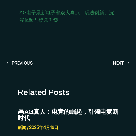
AG电子最新电子游戏大盘点：玩法创新、沉
浸体验与娱乐升级
PREVIOUS
NEXT
Related Posts
🎮AG真人：电竞的崛起，引领电竞新
时代
新闻
/
2025年4月19日