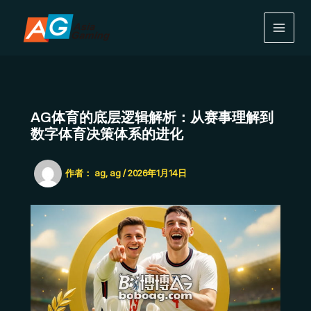
跳
MAIN
至
MEN
内
容
AG体育的底层逻辑解析：从赛事理解到
数字体育决策体系的进化
作者：
ag, ag
/
2026年1月14日