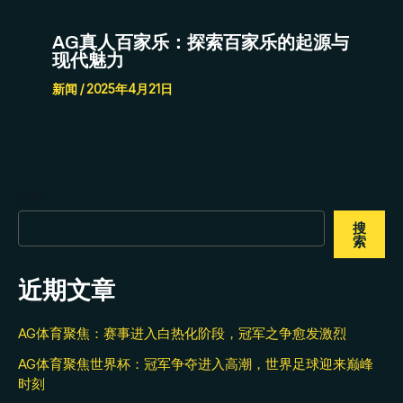
AG真人百家乐：探索百家乐的起源与
现代魅力
新闻
/
2025年4月21日
搜索
搜
索
近期文章
AG体育聚焦：赛事进入白热化阶段，冠军之争愈发激烈
AG体育聚焦世界杯：冠军争夺进入高潮，世界足球迎来巅峰
时刻