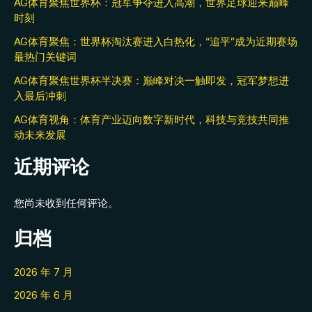
AG体育聚焦世界杯：冠军争夺进入高潮，世界足球迎来巅峰
时刻
AG体育聚焦：世界杯淘汰赛进入白热化，“追平”成为近期赛场
最热门关键词
AG体育聚焦世界杯半决赛：巅峰对决一触即发，冠军梦想进
入最后冲刺
AG体育视角：体育产业迈向数字新时代，科技与竞技共同推
动未来发展
近期评论
您尚未收到任何评论。
归档
2026 年 7 月
2026 年 6 月