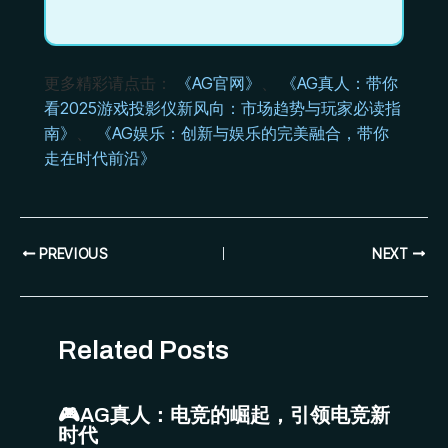
更多精彩请点击：
《AG官网》
、
《AG真人：带你
看2025游戏投影仪新风向：市场趋势与玩家必读指
南》
、
《AG娱乐：创新与娱乐的完美融合，带你
走在时代前沿》
PREVIOUS
NEXT
Related Posts
🎮AG真人：电竞的崛起，引领电竞新
时代