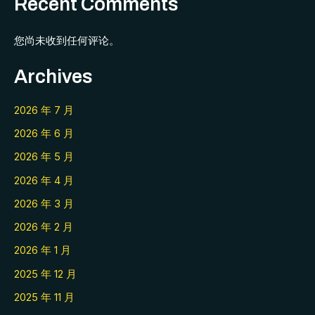
Recent Comments
您尚未收到任何评论。
Archives
2026 年 7 月
2026 年 6 月
2026 年 5 月
2026 年 4 月
2026 年 3 月
2026 年 2 月
2026 年 1 月
2025 年 12 月
2025 年 11 月