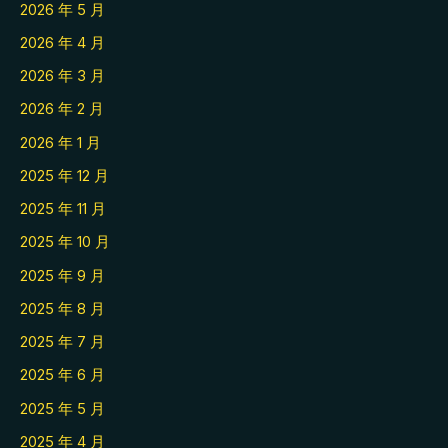
2026 年 5 月
2026 年 4 月
2026 年 3 月
2026 年 2 月
2026 年 1 月
2025 年 12 月
2025 年 11 月
2025 年 10 月
2025 年 9 月
2025 年 8 月
2025 年 7 月
2025 年 6 月
2025 年 5 月
2025 年 4 月