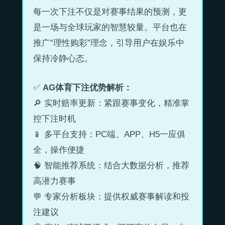
每一次下注不仅是对赛事结果的预测，更
是一场与全球玩家的智慧较量。平台也在
推广“理性购彩”理念，引导用户在娱乐中
保持冷静心态。
✅
AG体育下注优势解析：
🔎 实时赔率更新：紧跟赛事变化，精准掌
控下注时机
📱 多平台支持：PC端、APP、H5一应俱
全，操作便捷
🧠 智能推荐系统：结合大数据分析，推荐
高潜力赛事
💬 专家分析板块：提供权威赛事解读和投
注建议