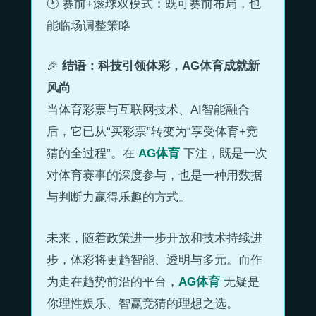
🕐 赛前+滚球双模式：既可赛前布局，也
能临场调整策略
🎉
结语：科技引领体彩，AG体育成就新
风尚
当体育彩票与互联网技术、AI智能融合
后，它已从“买彩票”转变为“享受体育+竞
猜的全过程”。在
AG体育
下注，既是一次
对体育赛事的深度参与，也是一种用数据
与判断力赢得乐趣的方式。
未来，随着政策进一步开放和技术持续进
步，体彩将更趋智能、透明与多元。而作
为走在趋势前沿的平台，
AG体育
无疑是
你理性娱乐、智赢竞猜的理想之选。