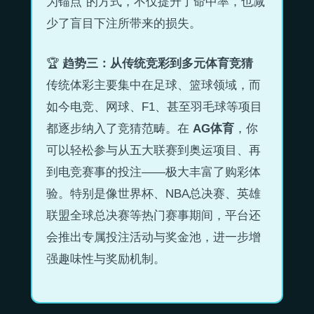
为锚点”的方式，不仅提升了命中率，也减
少了盲目下注所带来的损失。
🏆
趋势三：从传统竞彩到多元体育竞猜
传统体彩主要集中在足球、篮球领域，而
如今电竞、网球、F1、甚至羽毛球等项目
都逐步纳入了竞猜范畴。在
AG体育
，你
可以轻松参与从五大联赛到奥运项目、再
到电竞赛事的投注——极大丰富了购彩体
验。特别是像世界杯、NBA总决赛、英雄
联盟全球总决赛等热门赛事期间，平台还
会推出专属投注活动与奖金池，进一步增
强趣味性与奖励机制。