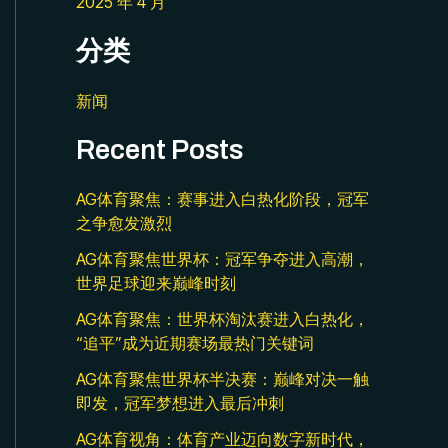
2025 年 4 月
分类
新闻
Recent Posts
AG体育聚焦：赛事进入白热化阶段，冠军
之争愈发激烈
AG体育聚焦世界杯：冠军争夺进入高潮，
世界足球迎来巅峰时刻
AG体育聚焦：世界杯淘汰赛进入白热化，
“追平”成为近期赛场最热门关键词
AG体育聚焦世界杯半决赛：巅峰对决一触
即发，冠军梦想进入最后冲刺
AG体育视角：体育产业迈向数字新时代，