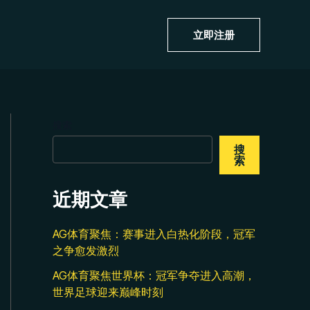
立即注册
搜索
搜
索
近期文章
AG体育聚焦：赛事进入白热化阶段，冠军
之争愈发激烈
AG体育聚焦世界杯：冠军争夺进入高潮，
世界足球迎来巅峰时刻