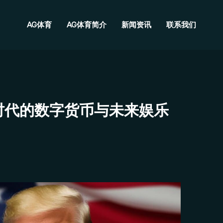
AG体育
AG体育简介
新闻资讯
联系我们
时代的数字货币与未来娱乐