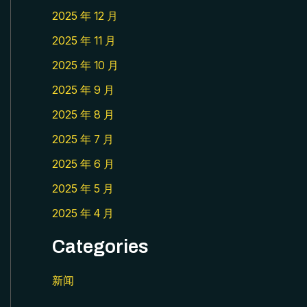
2025 年 12 月
2025 年 11 月
2025 年 10 月
2025 年 9 月
2025 年 8 月
2025 年 7 月
2025 年 6 月
2025 年 5 月
2025 年 4 月
Categories
新闻