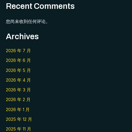
Recent Comments
您尚未收到任何评论。
Archives
2026 年 7 月
2026 年 6 月
2026 年 5 月
2026 年 4 月
2026 年 3 月
2026 年 2 月
2026 年 1 月
2025 年 12 月
2025 年 11 月