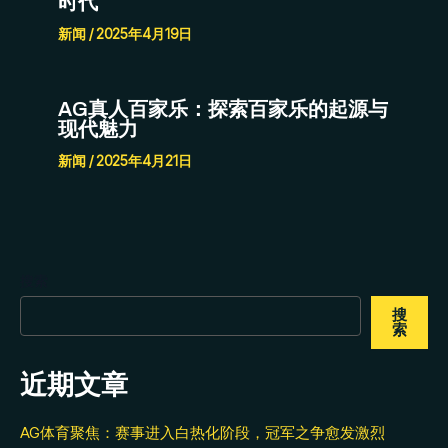
时代
新闻
/
2025年4月19日
AG真人百家乐：探索百家乐的起源与
现代魅力
新闻
/
2025年4月21日
搜索
搜
索
近期文章
AG体育聚焦：赛事进入白热化阶段，冠军之争愈发激烈