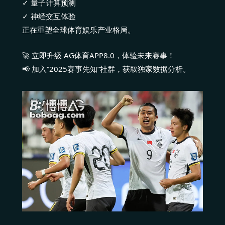
✓ 量子计算预测
✓ 神经交互体验
正在重塑全球体育娱乐产业格局。
🚀 立即升级 AG体育APP8.0，体验未来赛事！
📢 加入”2025赛事先知”社群，获取独家数据分析。