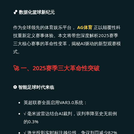
🏀 数据化篮球新纪元
作为全球领先的体育娱乐平台，
AG体育
正以颠覆性科
技重新定义赛事体验。本文将带您深度解析2025赛季
三大核心赛事的革命性变革，揭秘AI驱动的新型观赛模
式。
🚀 一、2025赛季三大革命性突破
⚽ 智能足球时代来临
英超联赛全面启用VAR3.0系统：
√ 毫米波雷达结合AI裁判，误判率降至史无前例
的0.3%
√ 激光投影实时标注越位线，争议判罚减少82%