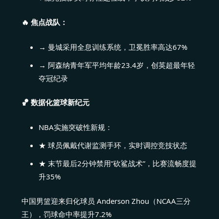
🔥 焦点战队：
→ 曼城采用全息训练系统，卫冕胜率高达67%
→ 阿森纳青年军平均年龄23.4岁，创英超最年轻
夺冠纪录
🏀 数据化篮球新纪元
NBA实施突破性新规：
★ 球员佩戴代谢监测手环，实时调控竞技状态
★ 末节最后2分钟禁用”砍鲨战术”，比赛流畅度提
升35%
中国男篮迎来归化球员 Anderson Zhou（NCAA三分
王），罚球命中率提升7.2%