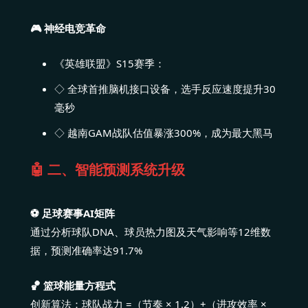
🎮 神经电竞革命
《英雄联盟》S15赛季：
◇ 全球首推脑机接口设备，选手反应速度提升30
毫秒
◇ 越南GAM战队估值暴涨300%，成为最大黑马
🤖 二、智能预测系统升级
⚽ 足球赛事AI矩阵
通过分析球队DNA、球员热力图及天气影响等12维数
据，预测准确率达91.7%
🏀 篮球能量方程式
创新算法：球队战力 =（节奏 × 1.2）+（进攻效率 ×