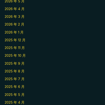
2026 年 5 月
2026 年 4 月
2026 年 3 月
2026 年 2 月
2026 年 1 月
2025 年 12 月
2025 年 11 月
2025 年 10 月
2025 年 9 月
2025 年 8 月
2025 年 7 月
2025 年 6 月
2025 年 5 月
2025 年 4 月