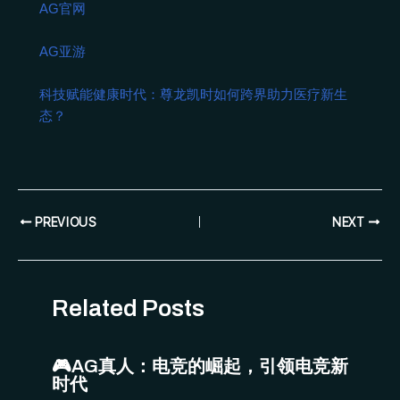
AG官网
AG亚游
科技赋能健康时代：尊龙凯时如何跨界助力医疗新生
态？
PREVIOUS
NEXT
Related Posts
🎮AG真人：电竞的崛起，引领电竞新
时代