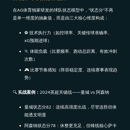
在AG体育独家研发的球队状态模型中，“状态分”不再
是单一维度的抽象值，而是由三大核心维度构成：
⚽ 技术执行力（如控球率、关键传球准确率、
xG预期进球）
🏃 体能负载（比赛频率、跑动总距离、有效冲刺
次数）
🎮 比赛节奏感知（阵容稳定度、连续赛事表现趋
势）
🔍
实战案例：
2024英超关键战——曼城 vs 阿森纳
曼城状态分82：连续高强度出战，尽管连胜但体
能透支明显
阿森纳状态分78：休整更充足，但锋线核心萨卡