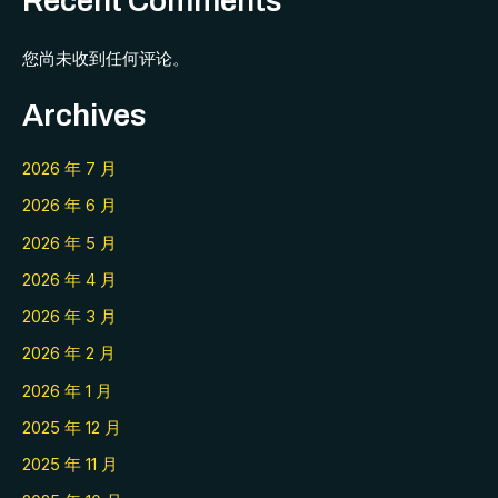
Recent Comments
您尚未收到任何评论。
Archives
2026 年 7 月
2026 年 6 月
2026 年 5 月
2026 年 4 月
2026 年 3 月
2026 年 2 月
2026 年 1 月
2025 年 12 月
2025 年 11 月