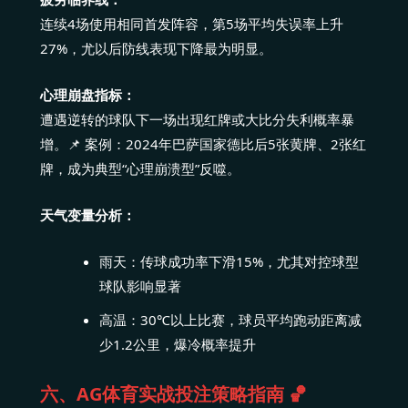
连续4场使用相同首发阵容，第5场平均失误率上升
27%，尤以后防线表现下降最为明显。
心理崩盘指标：
遭遇逆转的球队下一场出现红牌或大比分失利概率暴
增。📌 案例：2024年巴萨国家德比后5张黄牌、2张红
牌，成为典型“心理崩溃型”反噬。
天气变量分析：
雨天：传球成功率下滑15%，尤其对控球型
球队影响显著
高温：30℃以上比赛，球员平均跑动距离减
少1.2公里，爆冷概率提升
六、AG体育实战投注策略指南 🏀