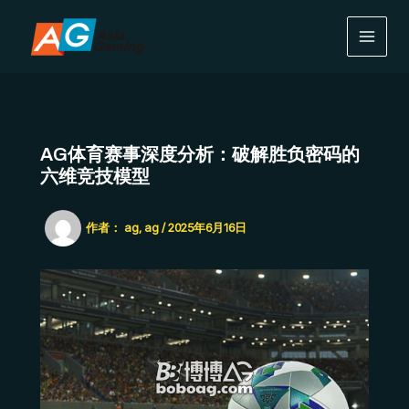
跳
MAIN
至
MEN
内
容
AG体育赛事深度分析：破解胜负密码的
六维竞技模型
作者：
ag, ag
/
2025年6月16日