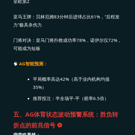
全欧第2
皇马王牌：贝林厄姆83分钟后进球占比61%，“后程发
力”极具杀伤力
门将对决：皇马门将扑救成功率78%，诺伊尔仅72%，
可能成为短板
🧠
AG智能预测：
平局概率高达42%（高于业内机构均值
35%）
推荐投注：半全场平-平（赔率6.5倍）
五、AG体育状态波动预警系统：胜负转
折点的前兆信号 ⚽️
疲劳临界线：