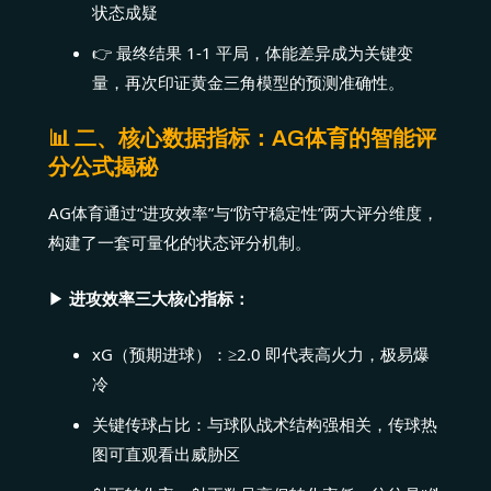
状态成疑
👉 最终结果 1-1 平局，体能差异成为关键变
量，再次印证黄金三角模型的预测准确性。
📊 二、核心数据指标：AG体育的智能评
分公式揭秘
AG体育通过“进攻效率”与“防守稳定性”两大评分维度，
构建了一套可量化的状态评分机制。
▶
进攻效率三大核心指标：
xG（预期进球）：≥2.0 即代表高火力，极易爆
冷
关键传球占比：与球队战术结构强相关，传球热
图可直观看出威胁区