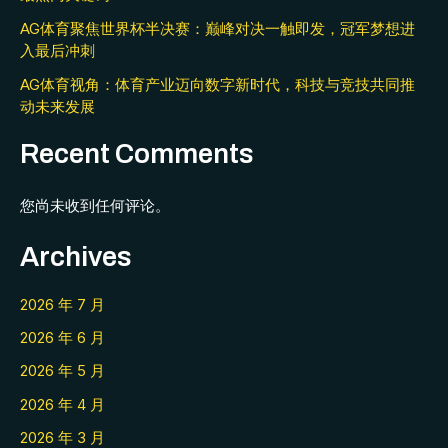
AG体育聚焦世界杯半决赛：巅峰对决一触即发，冠军梦想进
入最后冲刺
AG体育视角：体育产业迈向数字新时代，科技与竞技共同推
动未来发展
Recent Comments
您尚未收到任何评论。
Archives
2026 年 7 月
2026 年 6 月
2026 年 5 月
2026 年 4 月
2026 年 3 月