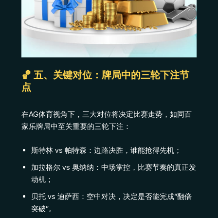
🏀 五、关键对位：牌局中的三轮下注节
点
在AG体育视角下，三大对位将决定比赛走势，如同百
家乐牌局中至关重要的三轮下注：
斯特林 vs 帕特森：边路决胜，谁能抢得先机；
加拉格尔 vs 奥纳纳：中场掌控，比赛节奏的真正发
动机；
贝托 vs 迪萨西：空中对决，决定是否能完成“翻倍
突破”。