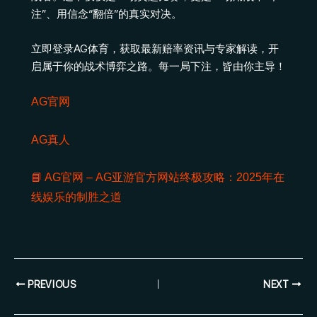
注”、用信念“翻倍”的真实对决。
立即登录AG体育，获取最新赔率资讯与专家解读，开
启属于你的战术博弈之路。每一局下注，皆由你主导！
AG官网
AG真人
📘 AG官网 – AG亚游官方网站终极攻略：2025年在
线娱乐的制胜之道
PREVIOUS
NEXT