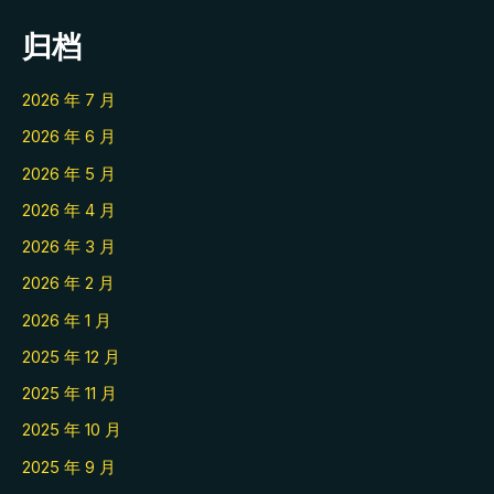
归档
2026 年 7 月
2026 年 6 月
2026 年 5 月
2026 年 4 月
2026 年 3 月
2026 年 2 月
2026 年 1 月
2025 年 12 月
2025 年 11 月
2025 年 10 月
2025 年 9 月