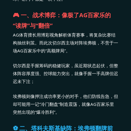
🎮 一、战术博弈：像极了AG百家乐的
“读牌”与“翻倍”
AG体育擅长用博彩视角解析体育赛事，将复杂比赛结
构抽丝剥茧。而此次切尔西主场对阵埃弗顿，不啻于一
场AG百家乐中的“高额牌局”。
切尔西是手握筹码的稳健玩家，虽近期状态起伏，但整
体阵容厚度强、控球能力突出，就像手握一手高牌但迟
迟未下注；
埃弗顿则像押注成功率更小的对手，他们防线告急，但
却可能用一记“冷门翻盘”制造震荡，就像AG百家乐里
突然出现的“爆冷胜利”。
⚽️ 二、塔科夫斯基缺阵：埃弗顿翻牌前