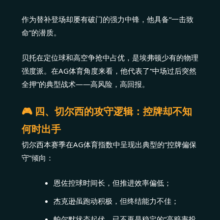
作为替补登场却屡有破门的强力中锋，他具备“一击致
命”的潜质。
贝托在定位球和高空争抢中占优，是埃弗顿少有的物理
强度派。在AG体育角度来看，他代表了“中场过后突然
全押”的典型战术——高风险，高回报。
🎮 四、切尔西的攻守逻辑：控牌却不知
何时出手
切尔西本赛季在AG体育指数中呈现出典型的“控牌偏保
守”倾向：
恩佐控球时间长，但推进效率偏低；
杰克逊虽跑动积极，但终结能力不佳；
帕尔默状态起伏，已不再是稳定的“高赔率投