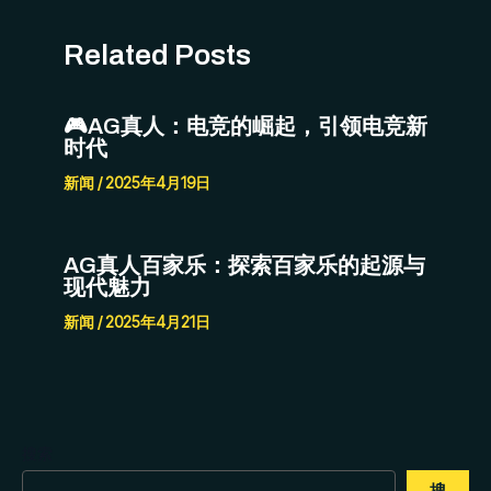
Related Posts
🎮AG真人：电竞的崛起，引领电竞新
时代
新闻
/
2025年4月19日
AG真人百家乐：探索百家乐的起源与
现代魅力
新闻
/
2025年4月21日
搜索
搜