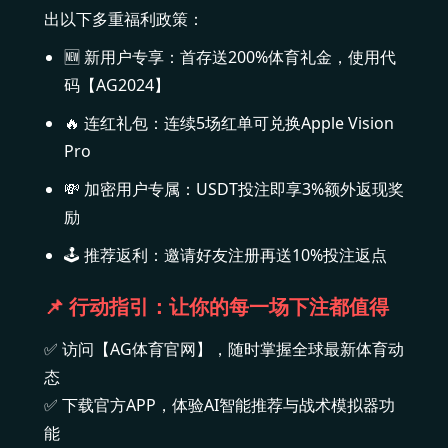
出以下多重福利政策：
🆕 新用户专享：首存送200%体育礼金，使用代
码【AG2024】
🔥 连红礼包：连续5场红单可兑换Apple Vision
Pro
💸 加密用户专属：USDT投注即享3%额外返现奖
励
🕹️ 推荐返利：邀请好友注册再送10%投注返点
📌 行动指引：让你的每一场下注都值得
✅ 访问【AG体育官网】，随时掌握全球最新体育动
态
✅ 下载官方APP，体验AI智能推荐与战术模拟器功
能