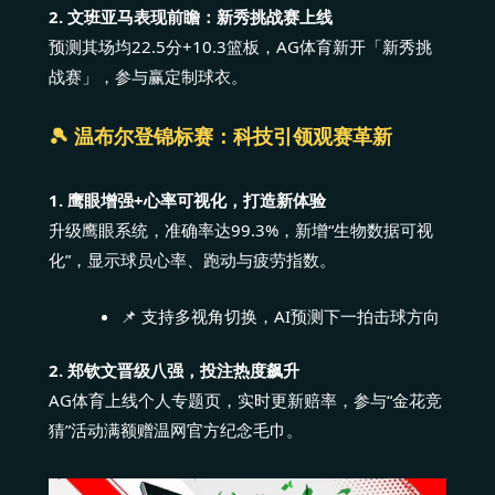
2. 文班亚马表现前瞻：新秀挑战赛上线
预测其场均22.5分+10.3篮板，AG体育新开「新秀挑
战赛」，参与赢定制球衣。
🎾 温布尔登锦标赛：科技引领观赛革新
1. 鹰眼增强+心率可视化，打造新体验
升级鹰眼系统，准确率达99.3%，新增“生物数据可视
化”，显示球员心率、跑动与疲劳指数。
📌 支持多视角切换，AI预测下一拍击球方向
2. 郑钦文晋级八强，投注热度飙升
AG体育上线个人专题页，实时更新赔率，参与“金花竞
猜”活动满额赠温网官方纪念毛巾。