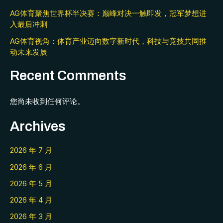
AG体育聚焦世界杯半决赛：巅峰对决一触即发，冠军梦想进
入最后冲刺
AG体育视角：体育产业迈向数字新时代，科技与竞技共同推
动未来发展
Recent Comments
您尚未收到任何评论。
Archives
2026 年 7 月
2026 年 6 月
2026 年 5 月
2026 年 4 月
2026 年 3 月