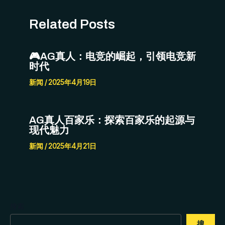
Related Posts
🎮AG真人：电竞的崛起，引领电竞新
时代
新闻
/
2025年4月19日
AG真人百家乐：探索百家乐的起源与
现代魅力
新闻
/
2025年4月21日
搜索
搜