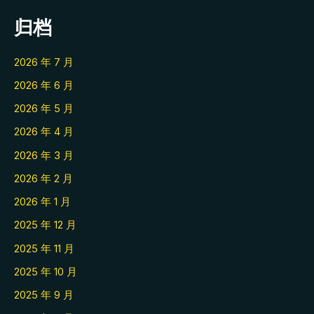
归档
2026 年 7 月
2026 年 6 月
2026 年 5 月
2026 年 4 月
2026 年 3 月
2026 年 2 月
2026 年 1 月
2025 年 12 月
2025 年 11 月
2025 年 10 月
2025 年 9 月