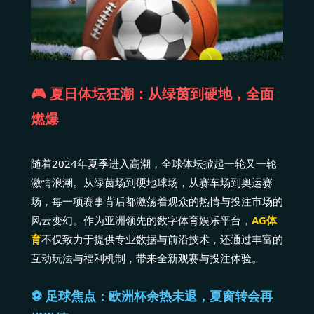
🎮 夏日体坛狂潮：从绿茵到硬地，全面
燃爆
随着2024年夏季进入高潮，全球体坛掀起一轮又一轮
激情浪潮。从绿茵场到硬地球场，从赛车场到奥运赛
场，每一项赛事背后都激荡着观众的热情与投注市场的
风云变幻。作为亚洲领先的数字体育娱乐平台，
AG体
育
不仅致力于提供专业数据与前沿技术，还通过丰富的
互动玩法与福利机制，带来全新观赛与投注体验。
⚽ 足球焦点：欧洲杯余热未退，夏窗转会再