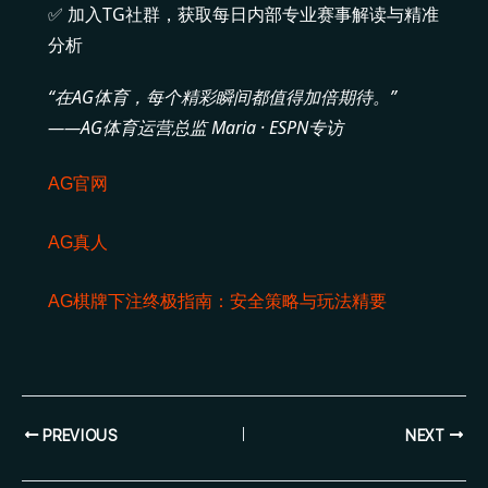
✅ 加入TG社群，获取每日内部专业赛事解读与精准
分析
“在AG体育，每个精彩瞬间都值得加倍期待。”
——AG体育运营总监 Maria · ESPN专访
AG官网
AG真人
AG棋牌下注终极指南：安全策略与玩法精要
PREVIOUS
NEXT