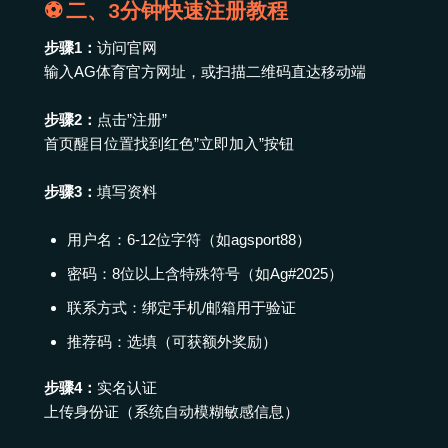
⚽️ 二、3分钟快速注册教程
步骤1：
访问官网
输入AG体育官方网址，或扫描二维码直达移动端
步骤2：
点击”注册”
首页醒目位置找到红色”立即加入”按钮
步骤3：
填写资料
用户名：6-12位字符（如agsport88）
密码：8位以上含特殊符号（如Ag#2025）
联系方式：绑定手机/邮箱用于验证
推荐码：选填（可获额外奖励）
步骤4：
实名认证
上传身份证（系统自动模糊敏感信息）