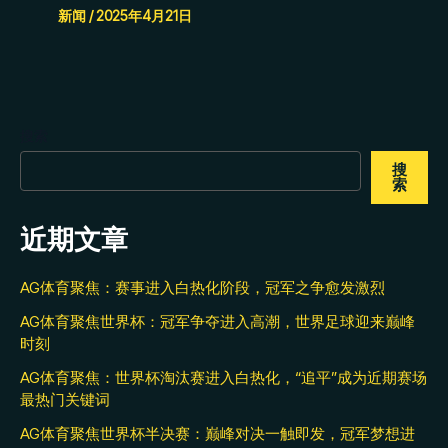
新闻
/
2025年4月21日
搜索
搜
索
近期文章
AG体育聚焦：赛事进入白热化阶段，冠军之争愈发激烈
AG体育聚焦世界杯：冠军争夺进入高潮，世界足球迎来巅峰
时刻
AG体育聚焦：世界杯淘汰赛进入白热化，“追平”成为近期赛场
最热门关键词
AG体育聚焦世界杯半决赛：巅峰对决一触即发，冠军梦想进