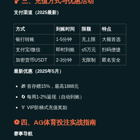
🏀 三、充值方式与优惠活动
支付渠道（2025最新）
方式
到账时间
限额
特点
银行转账
1-5分钟
无上限
大额首选
支付宝/微信
即时到账
≤5万元
扫码便捷
加密货币USDT
2-3分钟
无限制
匿名安全
最新优惠（2025年5月）
🎁 首存赠15%，最高1888元
🔄 每周1-2%返现（自动到账）
🏅 VIP阶梯式充值奖励
⚽️ 四、AG体育投注实战指南
赛事导航