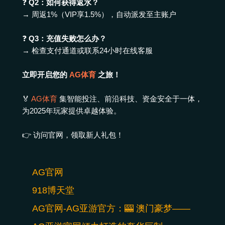
❓
Q2：如何获得返水？
→ 周返1%（VIP享1.5%），自动派发至主账户
❓
Q3：充值失败怎么办？
→ 检查支付通道或联系24小时在线客服
立即开启您的
AG体育
之旅！
🏅
AG体育
集智能投注、前沿科技、资金安全于一体，
为2025年玩家提供卓越体验。
👉 访问官网，领取新人礼包！
AG官网
918博天堂
AG官网-AG亚游官方：🎰 澳门豪梦——