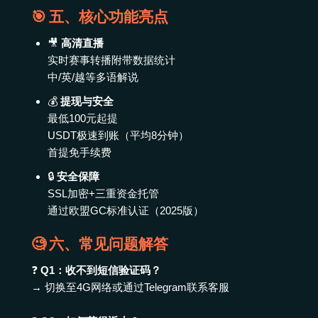
🎯 五、核心功能亮点
🎥
高清直播
实时赛事转播附带数据统计
中/英/越等多语解说
💰
提现与安全
最低100元起提
USDT极速到账（平均8分钟）
首提免手续费
🔒
安全保障
SSL加密+三重资金托管
通过欧盟GC标准认证（2025版）
🧐 六、常见问题解答
❓
Q1：收不到短信验证码？
→ 切换至4G网络或通过Telegram联系客服