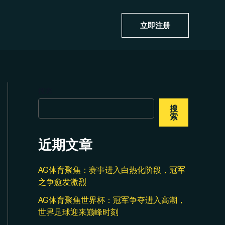
立即注册
搜索
搜
索
近期文章
AG体育聚焦：赛事进入白热化阶段，冠军
之争愈发激烈
AG体育聚焦世界杯：冠军争夺进入高潮，
世界足球迎来巅峰时刻