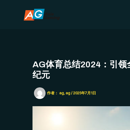
跳
至
内
容
AG体育总结2024：引
纪元
作者：
ag, ag
/
2025年7月1日