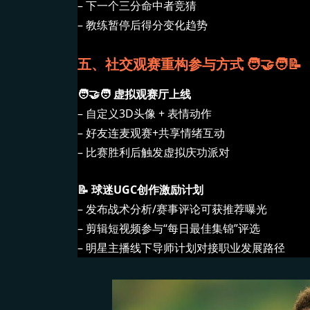
– 下一个三分命中者竞猜
– 教练暂停后得分变化趋势
五、社交观赛重构参与方式 🧑‍🤝‍🧑📝
🧑‍🤝‍🧑 虚拟观赛厅上线
– 自定义3D头像 + 表情动作
– 好友连麦观赛+共享情绪互动
– 比赛胜利后触发虚拟庆功派对
📝 球迷UGC创作激励计划
– 发布战术分析/赛事评论可获推荐曝光
– 剪辑短视频参与“每日最佳集锦”评选
– 明星主播线下导师计划对接职业发展路径