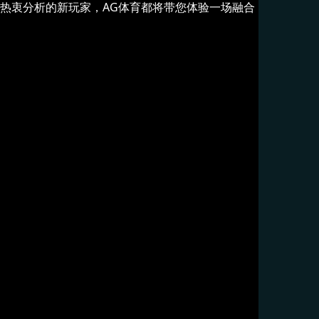
热衷分析的新玩家，AG体育都将带您体验一场融合