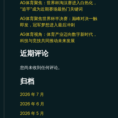
AG体育聚焦：世界杯淘汰赛进入白热化，
“追平”成为近期赛场最热门关键词
AG体育聚焦世界杯半决赛：巅峰对决一触
即发，冠军梦想进入最后冲刺
AG体育视角：体育产业迈向数字新时代，
科技与竞技共同推动未来发展
近期评论
您尚未收到任何评论。
归档
2026 年 7 月
2026 年 6 月
2026 年 5 月