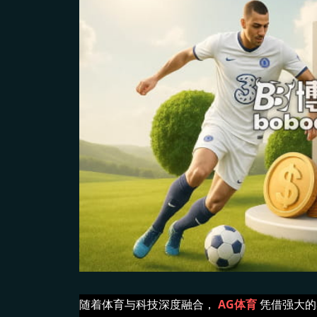
随着体育与科技深度融合，
AG体育
凭借强大的