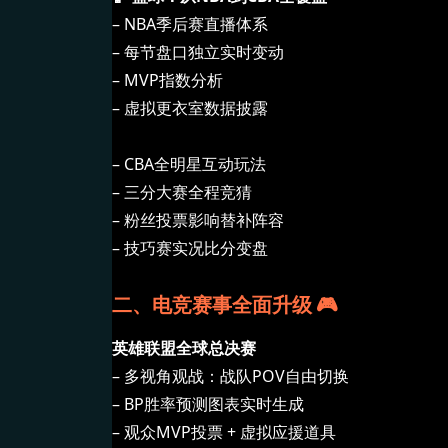
– NBA季后赛直播体系
– 每节盘口独立实时变动
– MVP指数分析
– 虚拟更衣室数据披露
– CBA全明星互动玩法
– 三分大赛全程竞猜
– 粉丝投票影响替补阵容
– 技巧赛实况比分变盘
二、电竞赛事全面升级 🎮
英雄联盟全球总决赛
– 多视角观战：战队POV自由切换
– BP胜率预测图表实时生成
– 观众MVP投票 + 虚拟应援道具