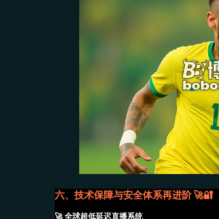
六、技术保障与安全体系再进阶 🚀🔐
🚀 全球超低延迟直播系统