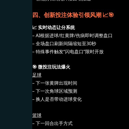
四、创新投注体验引领风潮 📈🎯
📈 实时动态让分系统
– AI根据进球/红黄牌/伤病即时调整盘口
– 全场盘口刷新间隔缩短至30秒
– 特殊事件触发“闪电盘口”限时开放
🎯 微投注玩法爆火
足球
– 下一张黄牌出现时间
– 下一次角球区域预测
– 换人是否带动进球变化
篮球
– 下一回合出手方式