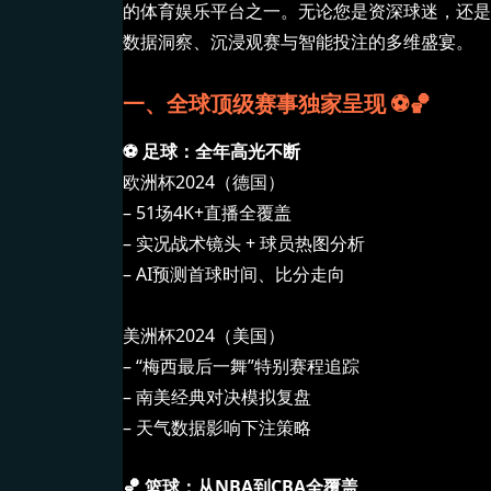
的体育娱乐平台之一。无论您是资深球迷，还是
数据洞察、沉浸观赛与智能投注的多维盛宴。
一、全球顶级赛事独家呈现 ⚽️🏀
⚽ 足球：全年高光不断
欧洲杯2024（德国）
– 51场4K+直播全覆盖
– 实况战术镜头 + 球员热图分析
– AI预测首球时间、比分走向
美洲杯2024（美国）
– “梅西最后一舞”特别赛程追踪
– 南美经典对决模拟复盘
– 天气数据影响下注策略
🏀 篮球：从NBA到CBA全覆盖