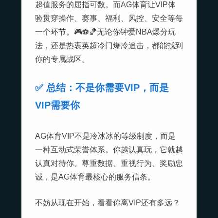
超值服务的屈指可数。而AG体育让VIP体
验贯穿操作、赛事、福利、风控、安全等每
一个环节。🎮⚽️🏀无论你钟爱NBA爆分玩
法，还是热衷英超冷门爆冷追击，都能找到
你的专属战区。
✅ 总结：不是你需要VIP，而是
VIP需要你
AG体育VIP不是冷冰冰的等级制度，而是
一种互动式荣誉体系。你越认真玩，它就越
认真对待你。尊重数据、重视行为、奖励忠
诚，是AG体育最核心的服务信条。
不妨从现在开始，看看你离VIP还有多远？