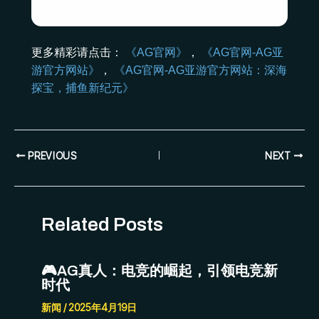
更多精彩请点击：
《AG官网》
，
《AG官网-AG亚
游官方网站》
，
《AG官网-AG亚游官方网站：深海
探宝，捕鱼新纪元》
PREVIOUS
NEXT
Related Posts
🎮AG真人：电竞的崛起，引领电竞新
时代
新闻
/
2025年4月19日