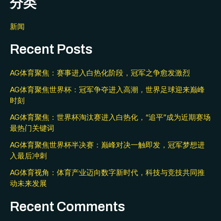
分类
新闻
Recent Posts
AG体育聚焦：赛事进入白热化阶段，冠军之争愈发激烈
AG体育聚焦世界杯：冠军争夺进入高潮，世界足球迎来巅峰
时刻
AG体育聚焦：世界杯淘汰赛进入白热化，“追平”成为近期赛场
最热门关键词
AG体育聚焦世界杯半决赛：巅峰对决一触即发，冠军梦想进
入最后冲刺
AG体育视角：体育产业迈向数字新时代，科技与竞技共同推
动未来发展
Recent Comments