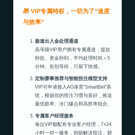
🎁 VIP专属特权，一切为了“速度
与效率”
极速出入金处理通道
高等级VIP用户拥有专属通道，提款
秒批、资金秒到，平均处理时间＜5
分钟。告别等待，只留下快感。
定制赛事推荐与智能投注模型支持
VIP可申请接入AG体育“SmartBet”系
统，根据你的投注习惯与喜好，推送
最优赔率、冷门爆点和高胜率组合。
专属客户经理服务
每位VIP都配有专业客户经理，7×24
小时一对一服务，协助解决投注、财