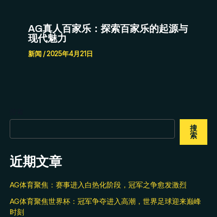
AG真人百家乐：探索百家乐的起源与
现代魅力
新闻
/
2025年4月21日
搜索
搜
索
近期文章
AG体育聚焦：赛事进入白热化阶段，冠军之争愈发激烈
AG体育聚焦世界杯：冠军争夺进入高潮，世界足球迎来巅峰
时刻