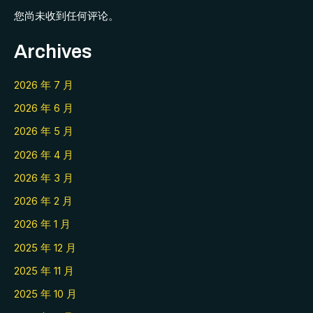
您尚未收到任何评论。
Archives
2026 年 7 月
2026 年 6 月
2026 年 5 月
2026 年 4 月
2026 年 3 月
2026 年 2 月
2026 年 1 月
2025 年 12 月
2025 年 11 月
2025 年 10 月