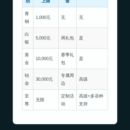
别
上限
金
青
1,000元
无
无
铜
白
5,000元
周礼包
是
银
黄
赛季礼
10,000元
是
金
包
铂
专属周
30,000元
高级
金
边
至
定制活
高级+多语种
无限
尊
动
支持