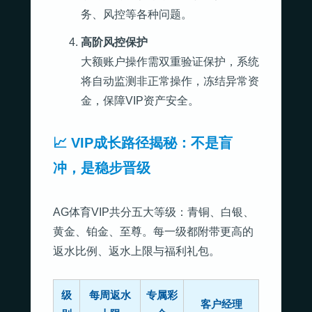
务、风控等各种问题。
高阶风控保护
大额账户操作需双重验证保护，系统
将自动监测非正常操作，冻结异常资
金，保障VIP资产安全。
📈 VIP成长路径揭秘：不是盲
冲，是稳步晋级
AG体育VIP共分五大等级：青铜、白银、
黄金、铂金、至尊。每一级都附带更高的
返水比例、返水上限与福利礼包。
级
每周返水
专属彩
客户经理